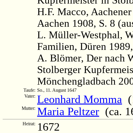
H.F. Macco, Aachener
Aachen 1908, S. 8 (au
L. Müller-Westphal, 
Familien, Düren 1989,
A. Blömer, Der nach W
Stolberger Kupfermei
Mönchengladbach 2004,
Taufe:
So., 11. August 1647
Leonhard Momma
(1
Vater:
Maria Peltzer
(ca. 1
Mutter:
1672
Heirat: