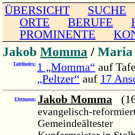
ÜBERSICHT
SUCHE
ORTE
BERUFE
PROMINENTE
KO
Jakob
Momma
/
Mari
1 „Momma“
auf Taf
Tafelindex:
„Peltzer“
auf
17 Ansc
Jakob Momma
(164
Ehemann:
evangelisch-reformier
Gemeindeältester
Kupfermeister in Stol