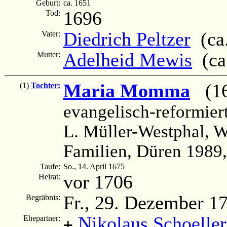
Geburt:
ca. 1651
1696
Tod:
Diedrich Peltzer
(ca.
Vater:
Adelheid Mewis
(ca.
Mutter:
Maria Momma
(16
(1)
Tochter:
evangelisch-reformier
L. Müller-Westphal, 
Familien, Düren 1989,
Taufe:
So., 14. April 1675
vor 1706
Heirat:
Fr., 29. Dezember 1
Begräbnis:
Nikolaus Schoeller
Ehepartner:
+