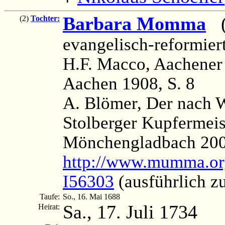
Barbara Momma
(1
(2)
Tochter:
evangelisch-reformier
H.F. Macco, Aachener
Aachen 1908, S. 8
A. Blömer, Der nach W
Stolberger Kupfermei
Mönchengladbach 200
http://www.mumma.or
I56303
(ausführlich z
Taufe:
So., 16. Mai 1688
Sa., 17. Juli 1734
Heirat: