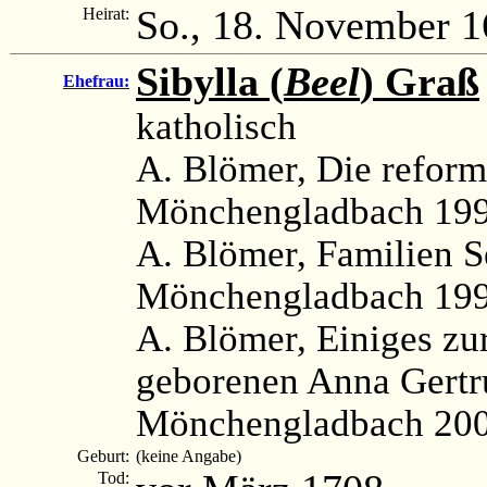
So., 18. November 
Heirat:
Sibylla (
Beel
) Graß
Ehefrau:
katholisch
A. Blömer, Die reform
Mönchengladbach 1991
A. Blömer, Familien S
Mönchengladbach 1993
A. Blömer, Einiges z
geborenen Anna Gertru
Mönchengladbach 200
Geburt:
(keine Angabe)
Tod: