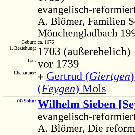
evangelisch-reformier
A. Blömer, Familien S
Mönchengladbach 1993
Geburt:
ca. 1676
1703 (außerehelich)
1. Beziehung:
vor 1739
Tod:
Gertrud (
Giertgen
Ehepartner:
+
(
Feygen
) Mols
Wilhelm Sieben [Se
(4)
Sohn:
evangelisch-reformier
A. Blömer, Die reform