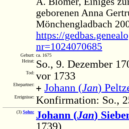
A. Blömer, Einiges z
geborenen Anna Gertru
Mönchengladbach 200
https://gedbas.genealo
nr=1024070685
Geburt:
ca. 1675
So., 9. Dezember 17
Heirat:
vor 1733
Tod:
Johann (
Jan
) Peltz
Ehepartner:
+
Konfirmation: So., 
Ereignisse:
Johann (
Jan
) Siebe
(3)
Sohn:
1739)