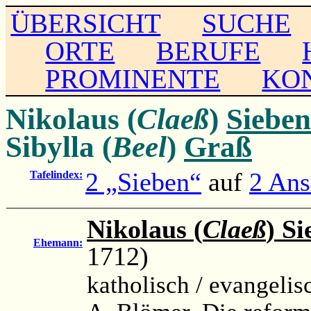
ÜBERSICHT
SUCHE
ORTE
BERUFE
PROMINENTE
KO
Nikolaus (
Claeß
)
Sieben
Sibylla (
Beel
)
Graß
2 „Sieben“
auf
2 Ans
Tafelindex:
Nikolaus (
Claeß
) S
Ehemann:
1712)
katholisch / evangelis