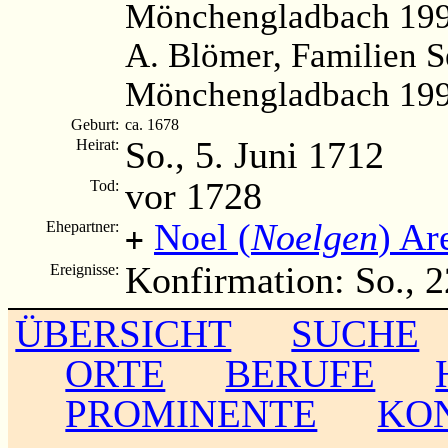
Mönchengladbach 1991
A. Blömer, Familien S
Mönchengladbach 199
Geburt:
ca. 1678
So., 5. Juni 1712
Heirat:
vor 1728
Tod:
Noel (
Noelgen
) Ar
Ehepartner:
+
Konfirmation: So., 
Ereignisse:
ÜBERSICHT
SUCHE
ORTE
BERUFE
PROMINENTE
KO