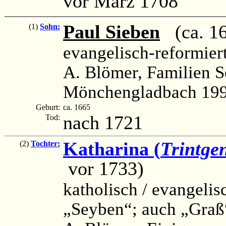
vor März 1708
Paul Sieben
(ca. 16
(1)
Sohn:
evangelisch-reformier
A. Blömer, Familien S
Mönchengladbach 1993
Geburt:
ca. 1665
nach 1721
Tod:
Katharina (
Trintge
(2)
Tochter:
vor 1733)
katholisch / evangelis
„Seyben“; auch „Graß