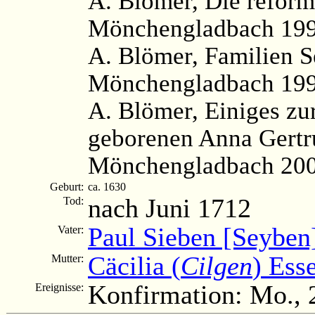
A. Blömer, Die reform
Mönchengladbach 1991
A. Blömer, Familien S
Mönchengladbach 199
A. Blömer, Einiges z
geborenen Anna Gertru
Mönchengladbach 200
Geburt:
ca. 1630
nach Juni 1712
Tod:
Paul Sieben [Seyben
Vater:
Cäcilia (
Cilgen
) Ess
Mutter:
Konfirmation: Mo., 
Ereignisse: