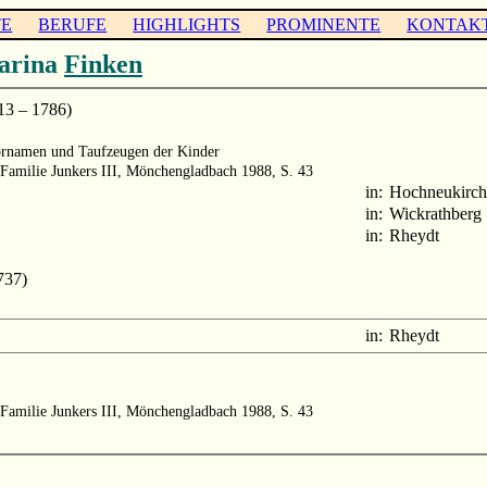
TE
BERUFE
HIGHLIGHTS
PROMINENTE
KONTAK
arina
Finken
3 – 1786)
ornamen und Taufzeugen der Kinder
Familie Junkers III, Mönchengladbach 1988, S. 43
in:
Hochneukirch
in:
Wickrathberg
in:
Rheydt
737)
in:
Rheydt
Familie Junkers III, Mönchengladbach 1988, S. 43