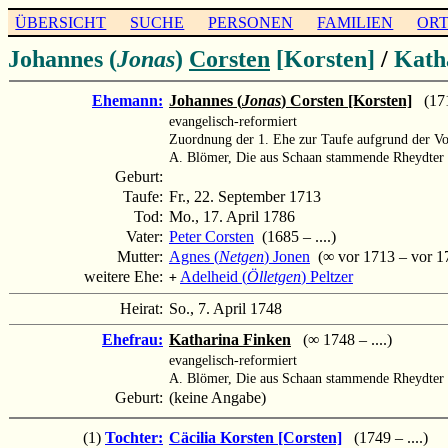
ÜBERSICHT
SUCHE
PERSONEN
FAMILIEN
OR
Johannes (
Jonas
)
Corsten
[Korsten]
/
Kath
Ehemann:
Johannes (
Jonas
) Corsten [Korsten]
(171
evangelisch-reformiert
Zuordnung der 1. Ehe zur Taufe aufgrund der V
A. Blömer, Die aus Schaan stammende Rheydter 
Geburt:
Taufe:
Fr., 22. September 1713
Tod:
Mo., 17. April 1786
Vater:
Peter Corsten
(1685 – ....)
Mutter:
Agnes (
Netgen
) Jonen
(∞ vor 1713 – vor 1
weitere Ehe:
Adelheid (
Ölletgen
) Peltzer
+
Heirat:
So., 7. April 1748
Ehefrau:
Katharina Finken
(∞ 1748 – ....)
evangelisch-reformiert
A. Blömer, Die aus Schaan stammende Rheydter 
Geburt:
(keine Angabe)
(1)
Tochter:
Cäcilia Korsten [Corsten]
(1749 – ....)