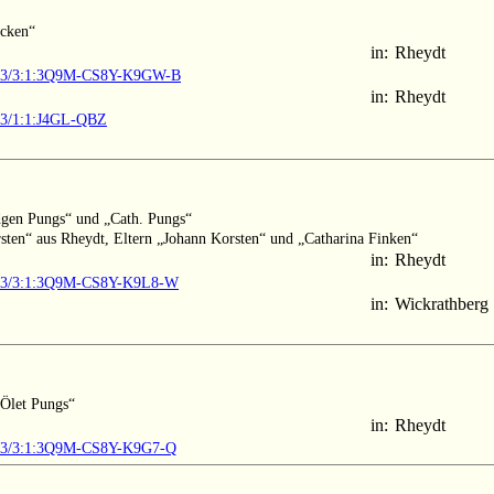
ncken“
in:
Rheydt
61903/3:1:3Q9M-CS8Y-K9GW-B
in:
Rheydt
903/1:1:J4GL-QBZ
dgen Pungs“ und „Cath. Pungs“
sten“ aus Rheydt, Eltern „Johann Korsten“ und „Catharina Finken“
in:
Rheydt
61903/3:1:3Q9M-CS8Y-K9L8-W
in:
Wickrathberg
„Ölet Pungs“
in:
Rheydt
1903/3:1:3Q9M-CS8Y-K9G7-Q