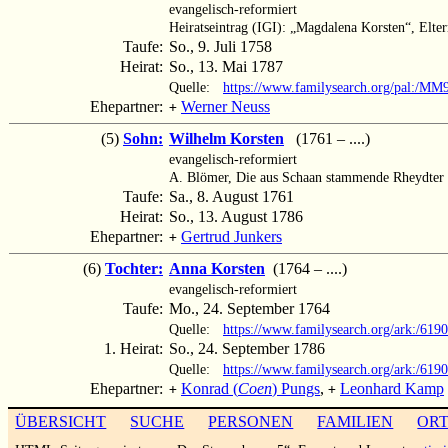
evangelisch-reformiert
Heiratseintrag (IGI): „Magdalena Korsten“, Elte
Taufe:
So., 9. Juli 1758
Heirat:
So., 13. Mai 1787
Quelle:
https://www.familysearch.org/pal:/M
Ehepartner:
Werner Neuss
+
(5)
Sohn:
Wilhelm Korsten
(1761 – ....)
evangelisch-reformiert
A. Blömer, Die aus Schaan stammende Rheydter 
Taufe:
Sa., 8. August 1761
Heirat:
So., 13. August 1786
Ehepartner:
Gertrud Junkers
+
(6)
Tochter:
Anna Korsten
(1764 – ....)
evangelisch-reformiert
Taufe:
Mo., 24. September 1764
Quelle:
https://www.familysearch.org/ark:/
1. Heirat:
So., 24. September 1786
Quelle:
https://www.familysearch.org/ark:/61
Ehepartner:
Konrad (
Coen
) Pungs
,
Leonhard Kamp
+
+
ÜBERSICHT
SUCHE
PERSONEN
FAMILIEN
OR