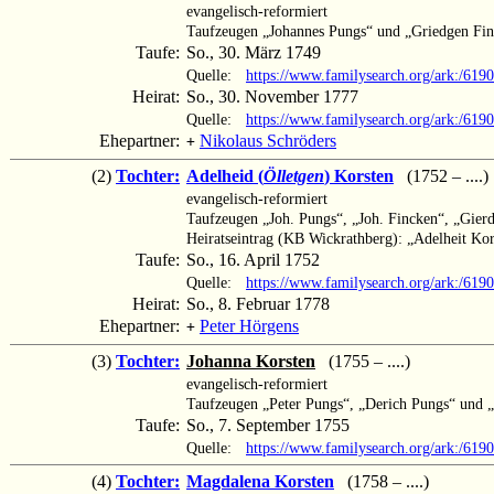
evangelisch-reformiert
Taufzeugen „Johannes Pungs“ und „Griedgen Fi
Taufe:
So., 30. März 1749
Quelle:
https://www.familysearch.org/ark:/
Heirat:
So., 30. November 1777
Quelle:
https://www.familysearch.org/ark:/61
Ehepartner:
Nikolaus Schröders
+
(2)
Tochter:
Adelheid (
Ölletgen
) Korsten
(1752 – ....)
evangelisch-reformiert
Taufzeugen „Joh. Pungs“, „Joh. Fincken“, „Gier
Heiratseintrag (KB Wickrathberg): „Adelheit Kor
Taufe:
So., 16. April 1752
Quelle:
https://www.familysearch.org/ark:/
Heirat:
So., 8. Februar 1778
Ehepartner:
Peter Hörgens
+
(3)
Tochter:
Johanna Korsten
(1755 – ....)
evangelisch-reformiert
Taufzeugen „Peter Pungs“, „Derich Pungs“ und 
Taufe:
So., 7. September 1755
Quelle:
https://www.familysearch.org/ark:/6
(4)
Tochter:
Magdalena Korsten
(1758 – ....)