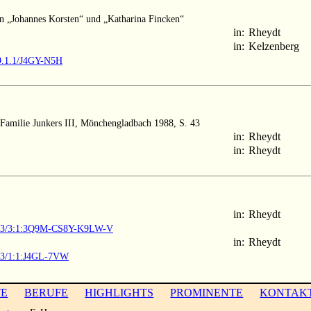
rn „Johannes Korsten“ und „Katharina Fincken“
in:
Rheydt
in:
Kelzenberg
M9.1.1/J4GY-N5H
Familie Junkers III, Mönchengladbach 1988, S. 43
in:
Rheydt
in:
Rheydt
in:
Rheydt
61903/3:1:3Q9M-CS8Y-K9LW-V
in:
Rheydt
903/1:1:J4GL-7VW
TE
BERUFE
HIGHLIGHTS
PROMINENTE
KONTAK