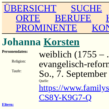
ÜBERSICHT
SUCHE
ORTE
BERUFE
PROMINENTE
KO
Johanna
Korsten
weiblich (1755 – ..
Personendaten:
evangelisch-refor
Religion:
So., 7. September
Taufe:
Quelle:
https://www.family
CS8Y-K9G7-Q
Eltern: