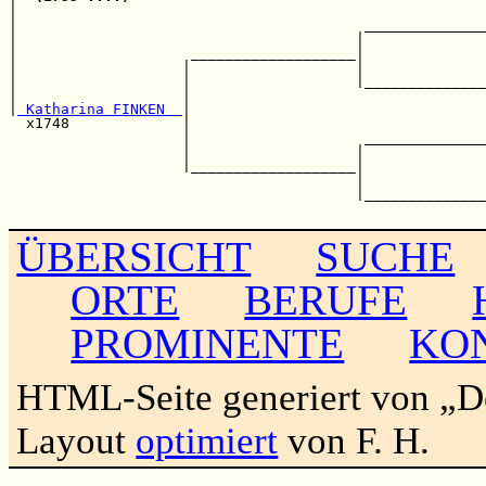
|                                                      
|                                        ______________
|                                       |              
|                    ___________________|              
|                   |                   |              
|                   |                   |______________
|                   |                                  
|
 Katharina FINKEN  
|                                  
  x1748             |                                  
                    |                    ______________
                    |                   |              
                    |___________________|              
                                        |              
                                        |______________
ÜBERSICHT
SUCHE
ORTE
BERUFE
PROMINENTE
KO
HTML-Seite generiert von „
Layout
optimiert
von F. H.