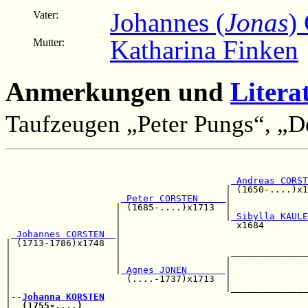
Johannes (
Jonas
)
Vater:
Katharina Finken
Mutter:
Anmerkungen und
Litera
Taufzeugen „Peter Pungs“, „D
                                                       
 Andreas CORST
                                        | (1650-....)x1
 Peter CORSTEN     
|              
                    | (1685-....)x1713  |              
                    |                   |
 Sibylla KAULE
                    |                     x1684        
 Johannes CORSTEN  
|                                  
| (1713-1786)x1748  |                                  
|                   |                    ______________
|                   |                   |              
|                   |
 Agnes JONEN       
|              
|                     (....-1737)x1713  |              
|                                       |______________
|--
Johanna KORSTEN
|  
(1755-....)
                                         