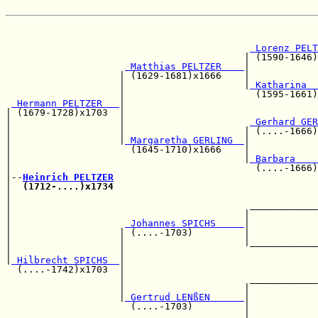
                                                       
 Lorenz PELT
                                          | (1590-1646)
 Matthias PELTZER    
|            
                    | (1629-1681)x1666    |            
                    |                     |
 Katharina  
                    |                       (1595-1661)
 Hermann PELTZER   
|                                  
| (1679-1728)x1703  |                                  
|                   |                      
 Gerhard GER
|                   |                     | (....-1666)
|                   |
 Margaretha GERLING  
|            
|                     (1645-1710)x1666    |            
|                                         |
 Barbara    
|                                           (....-1666)
|--
Heinrich PELTZER
|  
(1712-....)x1734
                                    
|                                                      
|                                          ____________
|                                         |            
|                    
 Johannes SPICHS     
|            
|                   | (....-1703)         |            
|                   |                     |____________
|                   |                                  
|
 Hilbrecht SPICHS  
|                                  
  (....-1742)x1703  |                                  
                    |                      ____________
                    |                     |            
                    |
 Gertrud LENßEN      
|            
                      (....-1703)         |            
                                          |____________