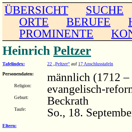
ÜBERSICHT
SUCHE
ORTE
BERUFE
PROMINENTE
KO
Heinrich
Peltzer
Tafelindex:
22 „Peltzer“
auf
17 Anschlusstafeln
männlich (1712 – .
Personendaten:
evangelisch-refor
Religion:
Beckrath
Geburt:
So., 18. Septembe
Taufe:
Eltern: