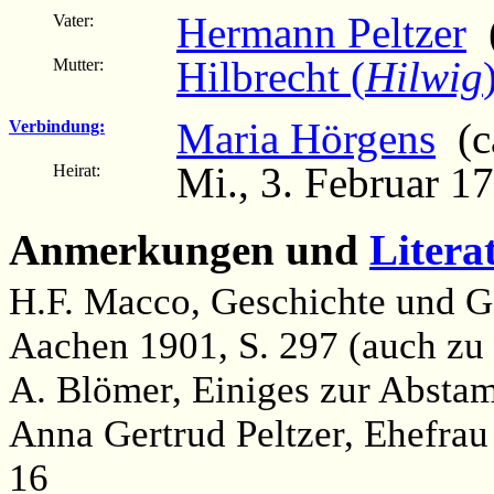
Hermann Peltzer
(
Vater:
Hilbrecht (
Hilwig
Mutter:
Maria Hörgens
(ca
Verbindung:
Mi., 3. Februar 1
Heirat:
Anmerkungen und
Litera
H.F. Macco, Geschichte und Ge
Aachen 1901, S. 297 (auch zu
A. Blömer, Einiges zur Absta
Anna Gertrud Peltzer, Ehefra
16