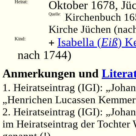
Oktober 1678, Jü
Heirat:
Kirchenbuch 16
Quelle:
Kirche Jüchen (nac
Isabella (
Eiß
) K
Kind:
+
nach 1744)
Anmerkungen und
Litera
1. Heiratseintrag (IGI): „Joh
„Henrichen Lucassen Kemmerl
2. Heiratseintrag (IGI): „Joha
im Heiratseintrag der Tochter