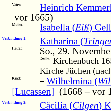
Heinrich Kemmerl
Vater:
vor 1665)
Isabella (
Eiß
) Gel
Mutter:
Katharina (
Tringe
Verbindung 1:
So., 29. Novembe
Heirat:
Kirchenbuch 16
Quelle:
Kirche Jüchen (nac
Wilhelmina (
Wi
Kind:
+
[Lucassen]
(1668 – vor 
Cäcilia (
Cilgen
) K
Verbindung 2: