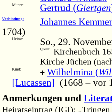
Gertrud (
Giertgen
Mutter:
Johannes Kemmerl
Verbindung:
1704)
So., 29. Novembe
Heirat:
Kirchenbuch 16
Quelle:
Kirche Jüchen (nac
Wilhelmina (
Wi
Kind:
+
[Lucassen]
(1668 – vor 
Anmerkungen und
Litera
Heiratseintrag (IGI): „Tringe