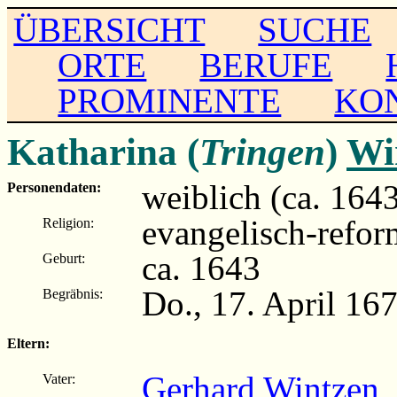
ÜBERSICHT
SUCHE
ORTE
BERUFE
PROMINENTE
KO
Katharina (
Tringen
)
Wi
weiblich (ca. 164
Personendaten:
evangelisch-refor
Religion:
ca. 1643
Geburt:
Do., 17. April 16
Begräbnis:
Eltern:
Gerhard Wintzen
(
Vater: