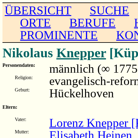
ÜBERSICHT
SUCHE
ORTE
BERUFE
PROMINENTE
KO
Nikolaus
Knepper
[Küp
männlich (∞ 1775
Personendaten:
evangelisch-refor
Religion:
Hückelhoven
Geburt:
Eltern:
Lorenz Knepper [
Vater:
Elisabeth Heinen
Mutter: