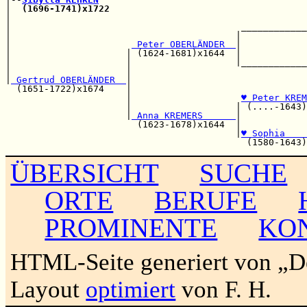
|  
(1696-1741)x1722
                                    
|                                                      
|                                          ____________
|                                         |            
|                      
 Peter OBERLÄNDER  
|            
|                     | (1624-1681)x1644  |            
|                     |                   |____________
|                     |                                
|
 Gertrud OBERLÄNDER  
|                                
  (1651-1722)x1674    |                                
                      |                    
♥ Peter KREM
                      |                   | (....-1643)
                      |
 Anna KREMERS      
|            
                        (1623-1678)x1644  |            
                                          |
♥ Sophia    
ÜBERSICHT
SUCHE
ORTE
BERUFE
PROMINENTE
KO
HTML-Seite generiert von „
Layout
optimiert
von F. H.