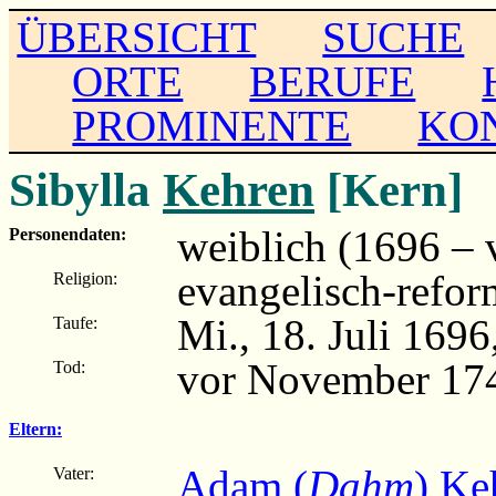
ÜBERSICHT
SUCHE
ORTE
BERUFE
PROMINENTE
KO
Sibylla
Kehren
[Kern]
weiblich (1696 – 
Personendaten:
evangelisch-refor
Religion:
Mi., 18. Juli 169
Taufe:
vor November 17
Tod:
Eltern:
Adam (
Dahm
) Ke
Vater: