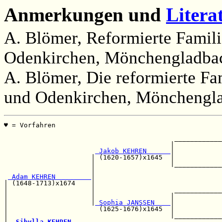
Anmerkungen und
Litera
A. Blömer, Reformierte Famili
Odenkirchen, Mönchengladbac
A. Blömer, Die reformierte Fa
und Odenkirchen, Mönchengla
♥ = Vorfahren                                          
                                                       
                                           ____________
                                          |            
 Jakob KEHREN      
|            
                      | (1620-1657)x1645  |            
                      |                   |____________
                      |                                
 Adam KEHREN         
|                                
| (1648-1713)x1674    |                                
|                     |                    ____________
|                     |                   |            
|                     |
 Sophia JANSSEN    
|            
|                       (1625-1676)x1645  |            
|                                         |____________
|--
Sibylla KEHREN