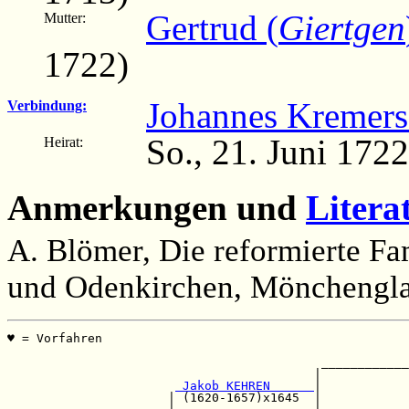
Gertrud (
Giertgen
Mutter:
1722)
Johannes Kremers
Verbindung:
So., 21. Juni 172
Heirat:
Anmerkungen und
Litera
A. Blömer, Die reformierte Fa
und Odenkirchen, Mönchengla
♥ = Vorfahren                                          
                                                       
                                           ____________
                                          |            
 Jakob KEHREN      
|            
                      | (1620-1657)x1645  |            