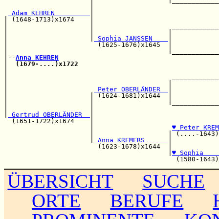
                      |                   |____________
                      |                                
 Adam KEHREN         
|                                
| (1648-1713)x1674    |                                
|                     |                    ____________
|                     |                   |            
|                     |
 Sophia JANSSEN    
|            
|                       (1625-1676)x1645  |            
|                                         |____________
|--
Anna KEHREN
|  
(1679-....)x1722
                                    
|                                                      
|                                          ____________
|                                         |            
|                      
 Peter OBERLÄNDER  
|            
|                     | (1624-1681)x1644  |            
|                     |                   |____________
|                     |                                
|
 Gertrud OBERLÄNDER  
|                                
  (1651-1722)x1674    |                                
                      |                    
♥ Peter KREM
                      |                   | (....-1643)
                      |
 Anna KREMERS      
|            
                        (1623-1678)x1644  |            
                                          |
♥ Sophia    
ÜBERSICHT
SUCHE
ORTE
BERUFE