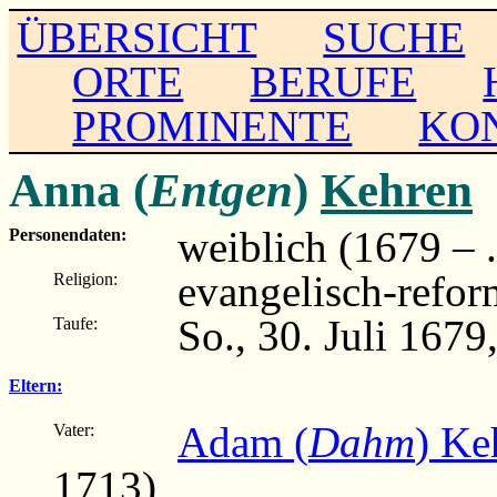
ÜBERSICHT
SUCHE
ORTE
BERUFE
PROMINENTE
KO
Anna (
Entgen
)
Kehren
weiblich (1679 – ..
Personendaten:
evangelisch-refor
Religion:
So., 30. Juli 1679
Taufe:
Eltern:
Adam (
Dahm
) Ke
Vater:
1713)