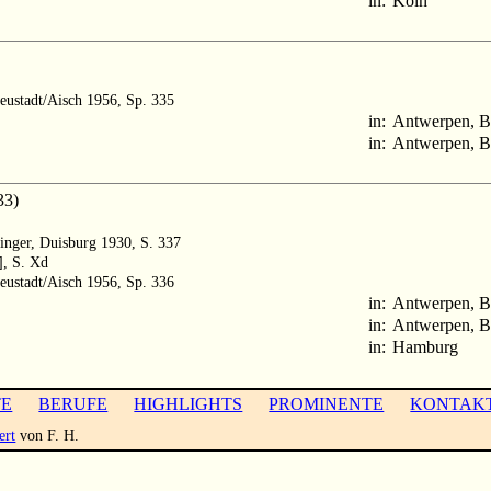
in:
Köln
Neustadt/Aisch 1956, Sp. 335
in:
Antwerpen, B
in:
Antwerpen, B
33)
inger, Duisburg 1930, S. 337
], S. Xd
Neustadt/Aisch 1956, Sp. 336
in:
Antwerpen, B
in:
Antwerpen, B
in:
Hamburg
TE
BERUFE
HIGHLIGHTS
PROMINENTE
KONTAK
ert
von F. H.