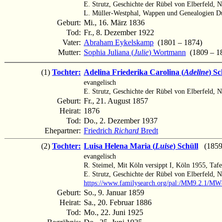
E. Strutz, Geschichte der Rübel von Elberfeld, 
L. Müller-Westphal, Wappen und Genealogien Dü
Geburt:
Mi., 16. März 1836
Tod:
Fr., 8. Dezember 1922
Vater:
Abraham Eykelskamp
(1801 – 1874)
Mutter:
Sophia Juliana (
Julie
) Wortmann
(1809 – 1
(1)
Tochter:
Adelina Friederika Carolina (
Adeline
) Sc
evangelisch
E. Strutz, Geschichte der Rübel von Elberfeld, 
Geburt:
Fr., 21. August 1857
Heirat:
1876
Tod:
Do., 2. Dezember 1937
Ehepartner:
Friedrich
Richard
Bredt
(2)
Tochter:
Luisa Helena Maria (
Luise
) Schüll
(1859 
evangelisch
R. Steimel, Mit Köln versippt I, Köln 1955, Tafe
E. Strutz, Geschichte der Rübel von Elberfeld, 
https://www.familysearch.org/pal:/MM9.2.1/
Geburt:
So., 9. Januar 1859
Heirat:
Sa., 20. Februar 1886
Tod:
Mo., 22. Juni 1925