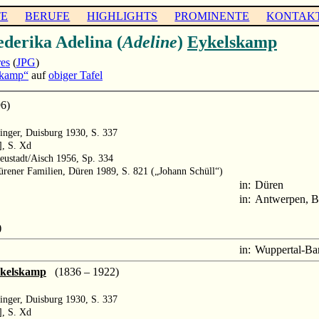
TE
BERUFE
HIGHLIGHTS
PROMINENTE
KONTAK
ederika Adelina (
Adeline
)
Eykelskamp
es
(
JPG
)
skamp“
auf
obiger Tafel
6)
inger, Duisburg 1930, S. 337
], S. Xd
Neustadt/Aisch 1956, Sp. 334
rener Familien, Düren 1989, S. 821 („Johann Schüll“)
in:
Düren
in:
Antwerpen, B
)
in:
Wuppertal-Ba
ykelskamp
(1836 – 1922)
inger, Duisburg 1930, S. 337
], S. Xd