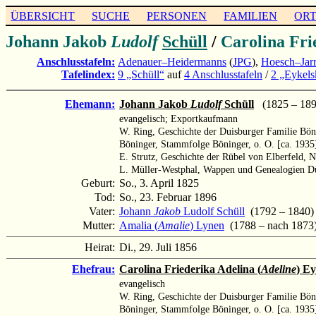
ÜBERSICHT
SUCHE
PERSONEN
FAMILIEN
OR
Johann Jakob
Ludolf
Schüll
/
Carolina Fri
Anschlusstafeln:
Adenauer–Heidermanns
(
JPG
),
Hoesch–Jarr
Tafelindex:
9 „Schüll“
auf
4 Anschlusstafeln
/
2 „Eykel
Ehemann:
Johann Jakob
Ludolf
Schüll
(1825 – 189
evangelisch; Exportkaufmann
W. Ring, Geschichte der Duisburger Familie Bön
Böninger, Stammfolge Böninger, o. O. [ca. 1935
E. Strutz, Geschichte der Rübel von Elberfeld, 
L. Müller-Westphal, Wappen und Genealogien Dü
Geburt:
So., 3. April 1825
Tod:
So., 23. Februar 1896
Vater:
Johann
Jakob
Ludolf Schüll
(1792 – 1840)
Mutter:
Amalia (
Amalie
) Lynen
(1788 – nach 1873
Heirat:
Di., 29. Juli 1856
Ehefrau:
Carolina Friederika Adelina (
Adeline
) E
evangelisch
W. Ring, Geschichte der Duisburger Familie Bön
Böninger, Stammfolge Böninger, o. O. [ca. 1935