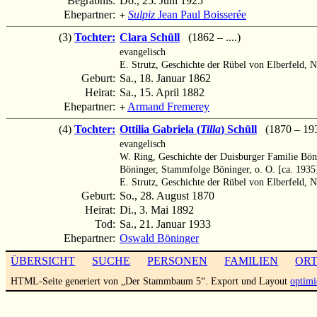
Begräbnis:
Do., 25. Juni 1925
Ehepartner:
Sulpiz
Jean Paul Boisserée
+
(3)
Tochter:
Clara Schüll
(1862 – ....)
evangelisch
E. Strutz, Geschichte der Rübel von Elberfeld, 
Geburt:
Sa., 18. Januar 1862
Heirat:
Sa., 15. April 1882
Ehepartner:
Armand Fremerey
+
(4)
Tochter:
Ottilia Gabriela (
Tilla
) Schüll
(1870 – 19
evangelisch
W. Ring, Geschichte der Duisburger Familie Bön
Böninger, Stammfolge Böninger, o. O. [ca. 1935
E. Strutz, Geschichte der Rübel von Elberfeld, 
Geburt:
So., 28. August 1870
Heirat:
Di., 3. Mai 1892
Tod:
Sa., 21. Januar 1933
Ehepartner:
Oswald Böninger
ÜBERSICHT
SUCHE
PERSONEN
FAMILIEN
OR
HTML-Seite generiert von „Der Stammbaum 5“. Export und Layout
optimi