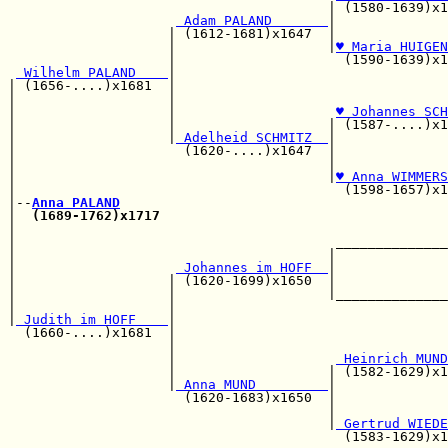
                                        | (1580-1639)x1
 Adam PALAND       
|              
                    | (1612-1681)x1647  |              
                    |                   |
♥ Maria HUIGEN
                    |                     (1590-1639)x1
 Wilhelm PALAND    
|

| (1656-....)x1681  |                                  
|                   |                                  
|                   |                    
♥ Johannes SCH
|                   |                   | (1587-....)x1
|                   |
 Adelheid SCHMITZ  
|

|                     (1620-....)x1647  |              
|                                       |              
|                                       |
♥ Anna WIMMERS
|                                         (1598-1657)x1
|--
Anna PALAND
|  
(1689-1762)x1717
                                    
|                                                      
|                                        ______________
|                                       |              
|                    
 Johannes im HOFF  
|              
|                   | (1620-1699)x1650  |              
|                   |                   |______________
|                   |                                  
|
 Judith im HOFF    
|

  (1660-....)x1681  |                                  
                    |                                  
                    |                    
 Heinrich MUND
                    |                   | (1582-1629)x1
                    |
 Anna MUND         
|

                      (1620-1683)x1650  |              
                                        |              
                                        |
 Gertrud WIEDE