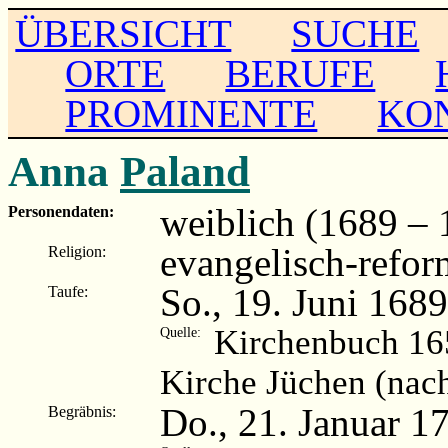
ÜBERSICHT
SUCHE
ORTE
BERUFE
PROMINENTE
KO
Anna
Paland
weiblich (1689 – 
Personendaten:
evangelisch-refor
Religion:
So., 19. Juni 168
Taufe:
Kirchenbuch 16
Quelle:
Kirche Jüchen (nac
Do., 21. Januar 1
Begräbnis: