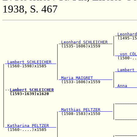
1938, S. 467
                                                       
                                                       
 Leonhard
                                             | (1495-15
 Leonhard SCHLEICHER  
|

                      | (1535-1606)x1559     |         
                      |                      |         
                      |                      |
  von CÖL
                      |                        (1500-..
 Lambert SCHLEICHER  
|                                
| (1560-1598)x1585    |                                
|                     |                       
 Lambert 
|                     |                      |         
|                     |
 Maria MAIGRET        
|         
|                       (1533-1606)x1559     |         
|                                            |
 Anna    
|--
Lambert SCHLEICHER
|  
(1593-1639)x1620
                                    
|                                                      
|                                             _________
|                                            |         
|                      
 Matthias PELTZER     
|         
|                     | (1508-1583)x1550     |         
|                     |                      |_________
|                     |                                
|
 Katharina PELTZER   
|                                
  (1560-....)x1585    |                                
                      |                       _________