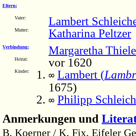
Eltern:
Lambert Schleich
Vater:
Katharina Peltzer
(
Mutter:
Margaretha Thiel
Verbindung:
vor 1620
Heirat:
Lambert (
Lambr
Kinder:
∞
1675)
Philipp Schleich
∞
Anmerkungen und
Litera
B. Koerner / K. Fix, Eifeler 