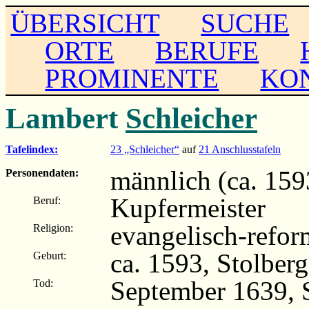
ÜBERSICHT
SUCHE
ORTE
BERUFE
PROMINENTE
KO
Lambert
Schleicher
Tafelindex:
23 „Schleicher“
auf
21 Anschlusstafeln
männlich (ca. 159
Personendaten:
Kupfermeister
Beruf:
evangelisch-refor
Religion:
ca. 1593, Stolberg
Geburt:
September 1639, 
Tod: