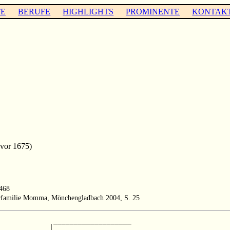
TE
BERUFE
HIGHLIGHTS
PROMINENTE
KONTAK
vor 1675)
 468
terfamilie Momma, Mönchengladbach 2004, S. 25
             ___________________

            |                   
