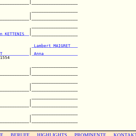
____________|___________________

                                

             ___________________

            |                   

____________|___________________

                                

             ___________________

            |                   

n KETTENIS  
|___________________

                                

             
 Lambert MAIGRET   
            |                   

T           
|
 Anna              
1554                            

             ___________________

            |                   

____________|___________________

                                

             ___________________

            |                   

____________|___________________

                                

             ___________________

            |                   

____________|___________________

                                

             ___________________

            |                   

____________|___________________

TE
BERUFE
HIGHLIGHTS
PROMINENTE
KONTAK