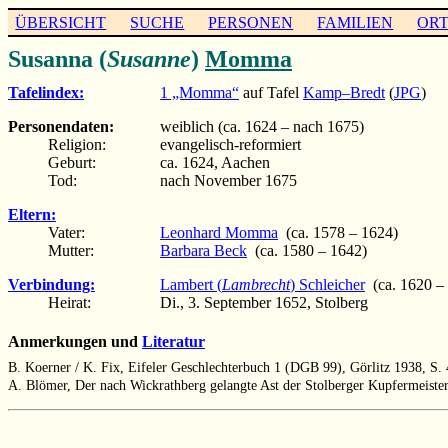
ÜBERSICHT
SUCHE
PERSONEN
FAMILIEN
OR
Susanna (
Susanne
)
Momma
Tafelindex:
1 „Momma“
auf Tafel
Kamp–Bredt
(
JPG
)
Personendaten:
weiblich (ca. 1624 – nach 1675)
Religion:
evangelisch-reformiert
Geburt:
ca. 1624, Aachen
Tod:
nach November 1675
Eltern:
Vater:
Leonhard Momma
(ca. 1578 – 1624)
Mutter:
Barbara Beck
(ca. 1580 – 1642)
Verbindung:
Lambert (
Lambrecht
) Schleicher
(ca. 1620 – 
Heirat:
Di., 3. September 1652, Stolberg
Anmerkungen und
Literatur
B. Koerner / K. Fix, Eifeler Geschlechterbuch 1 (DGB 99), Görlitz 1938, S.
A. Blömer, Der nach Wickrathberg gelangte Ast der Stolberger Kupfermeis
                                                       
                                                       