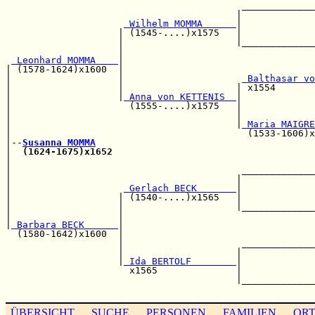
                                          _____________
                                         |             
 Wilhelm MOMMA      
|             
                    | (1545-....)x1575   |             
                    |                    |_____________
                    |                                  
 Leonhard MOMMA    
|                                  
| (1578-1624)x1600  |                                  
|                   |                     
 Balthasar vo
|                   |                    | x1554       
|                   |
 Anna von KETTENIS  
|

|                     (1555-....)x1575   |             
|                                        |             
|                                        |
 Maria MAIGRE
|                                          (1533-1606)x
|--
Susanna MOMMA
|  
(1624-1675)x1652
                                    
|                                                      
|                                         _____________
|                                        |             
|                    
 Gerlach BECK       
|             
|                   | (1540-....)x1565   |             
|                   |                    |_____________
|                   |                                  
|
 Barbara BECK      
|                                  
  (1580-1642)x1600  |                                  
                    |                     _____________
                    |                    |             
                    |
 Ida BERTOLF        
|             
                      x1565              |             
                                         |_____________
ÜBERSICHT
SUCHE
PERSONEN
FAMILIEN
OR