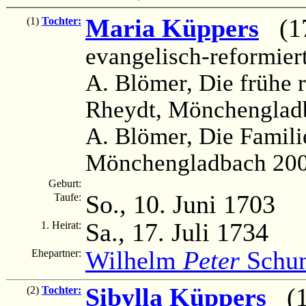
Maria Küppers
(170
(1)
Tochter:
evangelisch-reformier
A. Blömer, Die frühe r
Rheydt, Mönchengladb
A. Blömer, Die Famili
Mönchengladbach 200
Geburt:
So., 10. Juni 1703
Taufe:
Sa., 17. Juli 1734
1. Heirat:
Wilhelm
Peter
Schu
Ehepartner:
Sibylla Küppers
(17
(2)
Tochter: