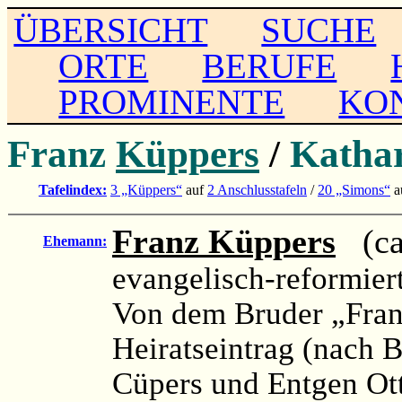
ÜBERSICHT
SUCHE
ORTE
BERUFE
PROMINENTE
KO
Franz
Küppers
/
Kathar
Tafelindex:
3 „Küppers“
auf
2 Anschlusstafeln
/
20 „Simons“
a
Franz Küppers
(ca.
Ehemann:
evangelisch-reformier
Von dem Bruder „Fran
Heiratseintrag (nach 
Cüpers und Entgen Ot