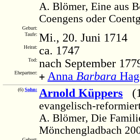
A. Blömer, Eine aus 
Coengens oder Coentg
Geburt:
Mi., 20. Juni 1714
Taufe:
ca. 1747
Heirat:
nach September 177
Tod:
Anna
Barbara
Hag
Ehepartner:
+
Arnold Küppers
(17
(6)
Sohn:
evangelisch-reformier
A. Blömer, Die Famili
Mönchengladbach 2006
Geburt: