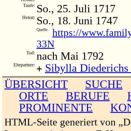
So., 25. Juli 1717
Taufe:
So., 18. Juni 1747
Heirat:
https://www.famil
Quelle:
33N
nach Mai 1792
Tod:
Sibylla Diederichs
Ehepartner:
+
ÜBERSICHT
SUCHE
ORTE
BERUFE
PROMINENTE
KO
HTML-Seite generiert von „