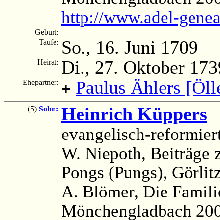
http://www.adel-genea
Geburt:
So., 16. Juni 1709
Taufe:
Di., 27. Oktober 173
Heirat:
Paulus Ählers [Öll
Ehepartner:
+
Heinrich Küppers
(
(5)
Sohn:
evangelisch-reformier
W. Niepoth, Beiträge 
Pongs (Pungs), Görlitz
A. Blömer, Die Famili
Mönchengladbach 2006