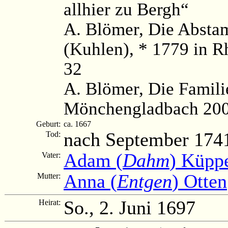
allhier zu Bergh“
A. Blömer, Die Absta
(Kuhlen), * 1779 in 
32
A. Blömer, Die Famili
Mönchengladbach 2006
Geburt:
ca. 1667
nach September 174
Tod:
Adam (
Dahm
) Küpp
Vater:
Anna (
Entgen
) Otten
Mutter:
So., 2. Juni 1697
Heirat: