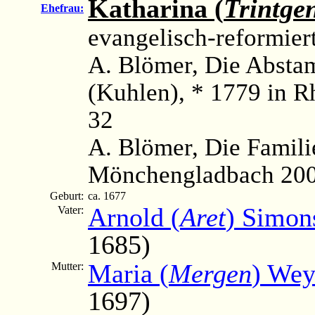
Katharina (
Trintge
Ehefrau:
evangelisch-reformier
A. Blömer, Die Absta
(Kuhlen), * 1779 in 
32
A. Blömer, Die Famili
Mönchengladbach 2006
Geburt:
ca. 1677
Arnold (
Aret
) Simon
Vater:
1685)
Maria (
Mergen
) Wey
Mutter:
1697)