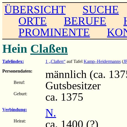
ÜBERSICHT
SUCHE
ORTE
BERUFE
PROMINENTE
KO
Hein
Claßen
Tafelindex:
1 „Claßen“
auf Tafel
Kamp–Heidermanns
(
J
männlich (ca. 1375
Personendaten:
Gutsbesitzer
Beruf:
ca. 1375
Geburt:
N.
Verbindung:
ca. 1400 (?)
Heirat: