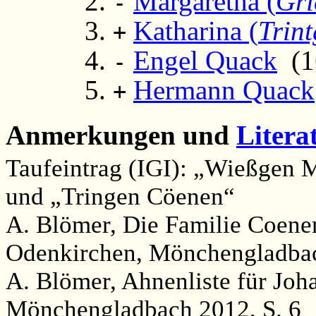
Margaretha (
Gri
-
Katharina (
Trin
+
Engel Quack
(16
-
Hermann Quack
+
Anmerkungen und
Litera
Taufeintrag (IGI): „Wießgen 
und „Tringen Cöenen“
A. Blömer, Die Familie Coene
Odenkirchen, Mönchengladbac
A. Blömer, Ahnenliste für Joh
Mönchengladbach 2012, S. 6