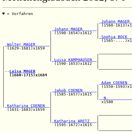
♥ = Vorfahren                                          
                                                       
 Johann MAGER 
                                        | (1560-1613)x1
 Johann MAGER      
|              
                    | (1590-1654)x1612  |              
                    |                   |
 Sophia BOCK  
                    |                     (1565-....)x1
 Wolter MAGER      
|                                  
| (1629-1681)x1659  |                                  
|                   |                    ______________
|                   |                   |              
|                   |
 Luisa KAMPHAUSEN  
|              
|                     (1590-1653)x1612  |              
|                                       |______________
|--
Luisa MAGER
|  
(1660-1715)x1684
                                    
|                                                      
|                                        
 Adam COENEN  
|                                       | (1550-1593)x1
|                    
 Jakob COENEN      
|              
|                   | (1585-1657)x1615  |              
|                   |                   |
  N.          
|                   |                     x1580        
|
 Katharina COENEN  
|                                  
  (1631-1683)x1659  |                                  
                    |                    ______________
                    |                   |              
                    |
 Katharina ARETZ   
|              
                      (1595-1672)x1615  |              
                                        |______________