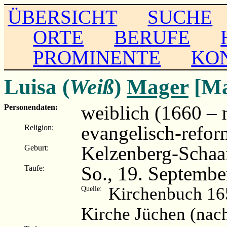
ÜBERSICHT
SUCHE
ORTE
BERUFE
PROMINENTE
KO
Luisa (
Weiß
)
Mager
[Ma
weiblich (1660 – 
Personendaten:
evangelisch-refor
Religion:
Kelzenberg-Schaa
Geburt:
So., 19. Septembe
Taufe:
Kirchenbuch 16
Quelle:
Kirche Jüchen (nac