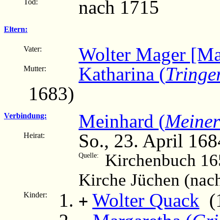
nach 1715
Tod:
Eltern:
Wolter Mager [Ma
Vater:
Katharina (
Tringe
Mutter:
1683)
Meinhard (
Meiner
Verbindung:
So., 23. April 168
Heirat:
Kirchenbuch 16
Quelle:
Kirche Jüchen (nac
Wolter Quack
(1
Kinder:
+