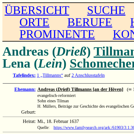
ÜBERSICHT
SUCHE
ORTE
BERUFE
PROMINENTE
KO
Andreas (
Drieß
)
Tillma
Lena (
Lein
)
Schomeche
Tafelindex:
1 „Tillmanns“
auf
2 Anschlusstafeln
Ehemann:
Andreas (
Drieß
) Tillmanns [an der Höven]
(∞ 16
evangelisch-reformiert
Sohn eines Tilman
H. Müllers, Beiträge zur Geschichte des evangelischen 
Geburt:
Heirat:
Mi., 18. Februar 1637
Quelle:
https://www.familysearch.org/ark:/61903/3