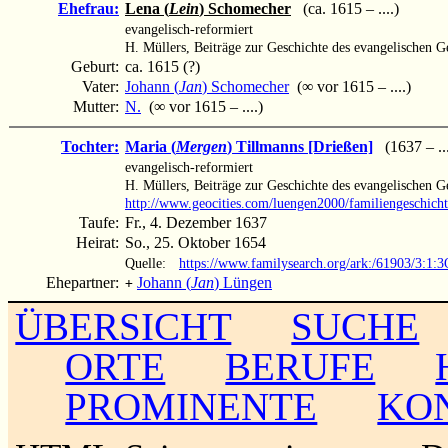
Ehefrau:
Lena (
Lein
) Schomecher
(ca. 1615 – ....)
evangelisch-reformiert
H. Müllers, Beiträge zur Geschichte des evangelischen 
Geburt:
ca. 1615 (?)
Vater:
Johann (
Jan
) Schomecher
(∞ vor 1615 – ....)
Mutter:
N.
(∞ vor 1615 – ....)
Tochter:
Maria (
Mergen
) Tillmanns [Drießen]
(1637 – ...
evangelisch-reformiert
H. Müllers, Beiträge zur Geschichte des evangelischen 
http://www.geocities.com/luengen2000/familiengeschich
Taufe:
Fr., 4. Dezember 1637
Heirat:
So., 25. Oktober 1654
Quelle:
https://www.familysearch.org/ark:/61903/3
Ehepartner:
Johann (
Jan
) Lüngen
+
ÜBERSICHT
SUCHE
ORTE
BERUFE
PROMINENTE
KO