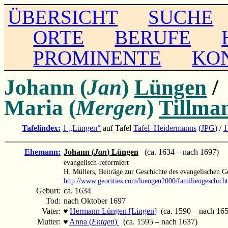
ÜBERSICHT
SUCHE
ORTE
BERUFE
PROMINENTE
KO
Johann (
Jan
)
Lüngen
/
Maria (
Mergen
)
Tillma
Tafelindex:
1 „Lüngen“
auf Tafel
Tafel–Heidermanns
(
JPG
) /
1
Ehemann:
Johann (
Jan
) Lüngen
(ca. 1634 – nach 1697)
evangelisch-reformiert
H. Müllers, Beiträge zur Geschichte des evangelischen 
http://www.geocities.com/luengen2000/familiengeschich
Geburt:
ca. 1634
Tod:
nach Oktober 1697
Vater:
Hermann Lüngen [Lingen]
(ca. 1590 – nach 165
♥
Mutter:
Anna (
Entgen
)
(ca. 1595 – nach 1637)
♥