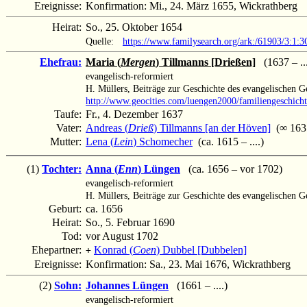
Ereignisse:
Konfirmation: Mi., 24. März 1655, Wickrathberg
Heirat:
So., 25. Oktober 1654
Quelle:
https://www.familysearch.org/ark:/61903/3
Ehefrau:
Maria (
Mergen
) Tillmanns [Drießen]
(1637 – ...
evangelisch-reformiert
H. Müllers, Beiträge zur Geschichte des evangelischen 
http://www.geocities.com/luengen2000/familiengeschich
Taufe:
Fr., 4. Dezember 1637
Vater:
Andreas (
Drieß
) Tillmanns [an der Höven]
(∞ 1637 
Mutter:
Lena (
Lein
) Schomecher
(ca. 1615 – ....)
(1)
Tochter:
Anna (
Enn
) Lüngen
(ca. 1656 – vor 1702)
evangelisch-reformiert
H. Müllers, Beiträge zur Geschichte des evangelischen 
Geburt:
ca. 1656
Heirat:
So., 5. Februar 1690
Tod:
vor August 1702
Ehepartner:
Konrad (
Coen
) Dubbel [Dubbelen]
+
Ereignisse:
Konfirmation: Sa., 23. Mai 1676, Wickrathberg
(2)
Sohn:
Johannes Lüngen
(1661 – ....)
evangelisch-reformiert