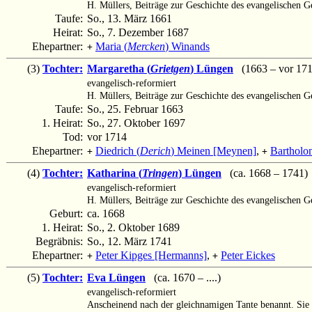
H. Müllers, Beiträge zur Geschichte des evangelischen 
Taufe:
So., 13. März 1661
Heirat:
So., 7. Dezember 1687
Ehepartner:
Maria (
Mercken
) Winands
+
(3)
Tochter:
Margaretha (
Grietgen
) Lüngen
(1663 – vor 171
evangelisch-reformiert
H. Müllers, Beiträge zur Geschichte des evangelischen 
Taufe:
So., 25. Februar 1663
1. Heirat:
So., 27. Oktober 1697
Tod:
vor 1714
Ehepartner:
Diedrich (
Derich
) Meinen [Meynen]
,
Bartholo
+
+
(4)
Tochter:
Katharina (
Tringen
) Lüngen
(ca. 1668 – 1741)
evangelisch-reformiert
H. Müllers, Beiträge zur Geschichte des evangelischen 
Geburt:
ca. 1668
1. Heirat:
So., 2. Oktober 1689
Begräbnis:
So., 12. März 1741
Ehepartner:
Peter Kipges [Hermanns]
,
Peter Eickes
+
+
(5)
Tochter:
Eva Lüngen
(ca. 1670 – ....)
evangelisch-reformiert
Anscheinend nach der gleichnamigen Tante benannt. Sie 