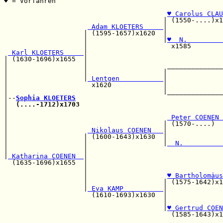
♥ = Vorfahren                                          
                                                       
♥ Carolus CLAU
                                        | (1550-....)x1
 Adam KLOETERS     
|              
                    | (1595-1657)x1620  |              
                    |                   |
♥  N.         
                    |                     x1585        
 Karl KLOETERS     
|                                  
| (1630-1696)x1655  |                                  
|                   |                    ______________
|                   |                   |              
|                   |
 Lentgen           
|              
|                     x1620             |              
|                                       |______________
|--
Sophia KLOETERS
|  
(....-1712)x1703
                                    
|                                                      
|                                        
 Peter COENEN 
|                                       | (1570-....)  
|                    
 Nikolaus COENEN   
|              
|                   | (1600-1643)x1630  |              
|                   |                   |
  N.          
|                   |                                  
|
 Katharina COENEN  
|

  (1635-1696)x1655  |                                  
                    |                                  
                    |                    
♥ Bartholomäus
                    |                   | (1575-1642)x1
                    |
 Eva KAMP          
|

                      (1610-1693)x1630  |              
                                        |              
                                        |
♥ Gertrud COEN