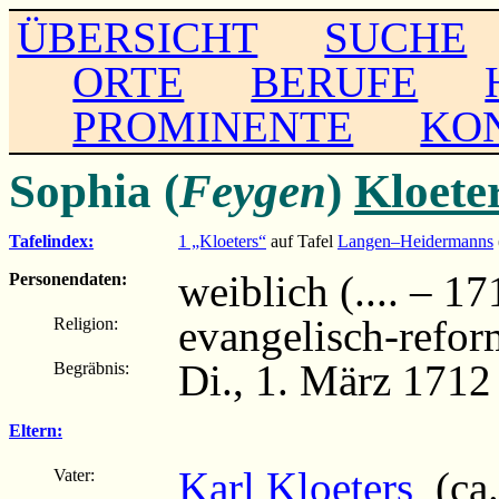
ÜBERSICHT
SUCHE
ORTE
BERUFE
PROMINENTE
KO
Sophia (
Feygen
)
Kloete
Tafelindex:
1 „Kloeters“
auf Tafel
Langen–Heidermanns
weiblich (.... – 17
Personendaten:
evangelisch-refor
Religion:
Di., 1. März 1712
Begräbnis:
Eltern:
Karl Kloeters
(ca.
Vater: