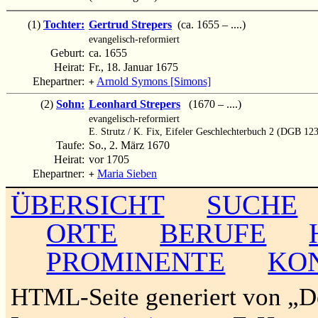
(1)
Tochter:
Gertrud Strepers
(ca. 1655 – ....)
evangelisch-reformiert
Geburt:
ca. 1655
Heirat:
Fr., 18. Januar 1675
Ehepartner:
Arnold Symons [Simons]
+
(2)
Sohn:
Leonhard Strepers
(1670 – ....)
evangelisch-reformiert
E. Strutz / K. Fix, Eifeler Geschlechterbuch 2 (DGB 123
Taufe:
So., 2. März 1670
Heirat:
vor 1705
Ehepartner:
Maria Sieben
+
ÜBERSICHT
SUCHE
ORTE
BERUFE
PROMINENTE
KO
HTML-Seite generiert von „