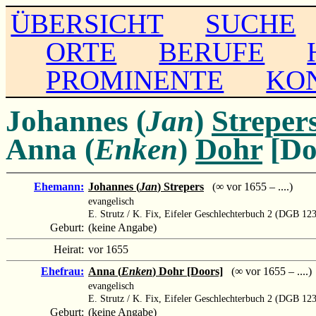
ÜBERSICHT
SUCHE
ORTE
BERUFE
PROMINENTE
KO
Johannes (
Jan
)
Streper
Anna (
Enken
)
Dohr
[Do
Ehemann:
Johannes (
Jan
) Strepers
(∞ vor 1655 – ....)
evangelisch
E. Strutz / K. Fix, Eifeler Geschlechterbuch 2 (DGB 12
Geburt:
(keine Angabe)
Heirat:
vor 1655
Ehefrau:
Anna (
Enken
) Dohr [Doors]
(∞ vor 1655 – ....)
evangelisch
E. Strutz / K. Fix, Eifeler Geschlechterbuch 2 (DGB 12
Geburt:
(keine Angabe)