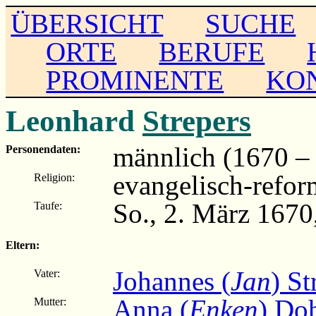
ÜBERSICHT
SUCHE
ORTE
BERUFE
PROMINENTE
KO
Leonhard
Strepers
männlich (1670 – .
Personendaten:
evangelisch-refor
Religion:
So., 2. März 1670
Taufe:
Eltern:
Johannes (
Jan
) St
Vater:
Anna (
Enken
) Do
Mutter: