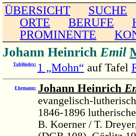
ÜBERSICHT
SUCHE
ORTE
BERUFE
PROMINENTE
KO
Johann Heinrich
Emil
1 „Mohn“
auf Tafel
Tafelindex:
Johann Heinrich
E
Ehemann:
evangelisch-lutherisch
1846-1896 lutherische
B. Koerner / T. Dreye
(DGB 108), Görlitz 19