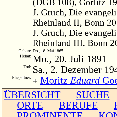
(DGB 108), Görlitz 19
J. Gruch, Die evangel
Rheinland II, Bonn 20
J. Gruch, Die evangel
Rheinland III, Bonn 2
Geburt:
Do., 18. Mai 1865
Mo., 20. Juli 1891
Heirat:
Sa., 2. Dezember 19
Tod:
Moritz
Eduard
Goe
Ehepartner:
+
ÜBERSICHT
SUCHE
ORTE
BERUFE
PROMINENTE
KO