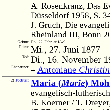
A. Rosenkranz, Das Ev
Düsseldorf 1958, S. 3
J. Gruch, Die evangel
Rheinland III, Bonn 2
Geburt:
Do., 22. Februar 1849
Mi., 27. Juni 1877
Heirat:
Di., 16. November 1
Tod:
Antoniane
Christi
Ehepartner:
+
Maria (
Marie
) Moh
(2)
Tochter:
evangelisch-lutherisc
B. Koerner / T. Dreye