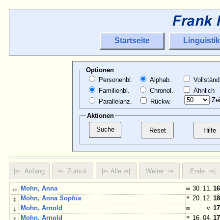
Startseite
Linguistik
Optionen
Personenbl.
Alphab.
Vollständ
Familienbl.
Chronol.
Ähnlich
Zei
Parallelanz.
Rückw.
Aktionen
↔
Mohn, Anna
∞
30. 11.
16
↕
Mohn, Anna
Sophia
*
20. 12.
18
↓
Mohn, Arnold
∞
v.
17
↕
Mohn, Arnold
*
16. 04.
17