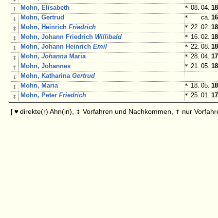
↑
Mohn, Elisabeth
*
08. 04.
18
↓
Mohn, Gertrud
*
ca.
16
↕
Mohn, Heinrich
Friedrich
*
22. 02.
18
↕
Mohn, Johann Friedrich
Willibald
*
16. 02.
18
↕
Mohn, Johann Heinrich
Emil
*
22. 08.
18
↕
Mohn,
Johanna
Maria
*
28. 04.
17
↑
Mohn, Johannes
*
21. 05.
18
↓
Mohn, Katharina
Gertrud
↕
Mohn, Maria
*
18. 05.
18
↕
Mohn, Peter
Friedrich
*
25. 01.
17
↕
↑
[
direkte(r) Ahn(in),
Vorfahren und Nachkommen,
nur Vorfahr
♥