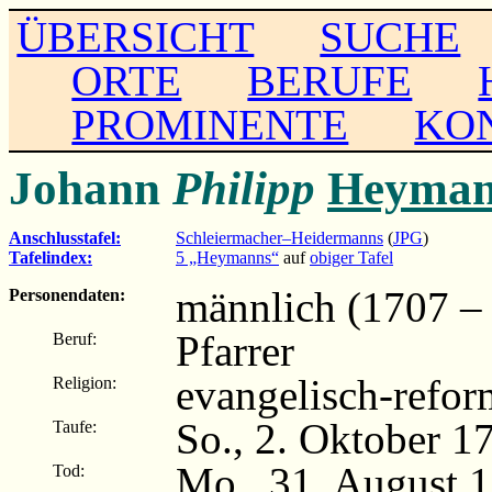
ÜBERSICHT
SUCHE
ORTE
BERUFE
PROMINENTE
KO
Johann
Philipp
Heyman
Anschlusstafel:
Schleiermacher–Heidermanns
(
JPG
)
Tafelindex:
5 „Heymanns“
auf
obiger Tafel
männlich (1707 –
Personendaten:
Pfarrer
Beruf:
evangelisch-refor
Religion:
So., 2. Oktober 1
Taufe:
Mo., 31. August 
Tod: