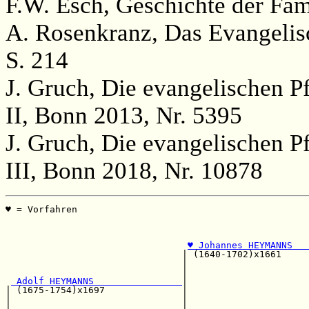
F.W. Esch, Geschichte der Fami
A. Rosenkranz, Das Evangelisc
S. 214
J. Gruch, Die evangelischen P
II, Bonn 2013, Nr. 5395
J. Gruch, Die evangelischen P
III, Bonn 2018, Nr. 10878
♥ = Vorfahren                                          
                                                       
                                                       
♥ Johannes HEYMANNS   
                                | (1640-1702)x1661     
                                |                      
                                |                      
 Adolf HEYMANNS                
|                      
| (1675-1754)x1697              |                      
|                               |                      
|                               |                      