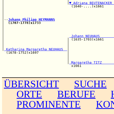
|                               |
♥ Adriana BEUTENACKER 
|                                 (1640-....)x1661     
|                                                      
|                                                      
|                                                      
|--
Johann Philipp HEYMANNS
|  
(1707-1778)x1733
                                    
|                                                      
|                                                      
|                                                      
|                                
 Johann NEUHAUS       
|                               | (1635-1703)x1661     
|                               |                      
|                               |                      
|
 Katharina Margaretha NEUHAUS  
|                      
  (1678-1752)x1697              |                      
                                |                      
                                |                      
                                |
 Margaretha TITZ      
                                  x1661                
                                                       
ÜBERSICHT
SUCHE
ORTE
BERUFE
PROMINENTE
KO