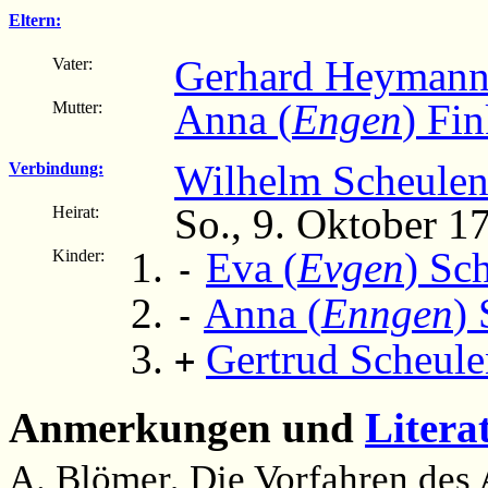
Eltern:
Gerhard Heymann
Vater:
Anna (
Engen
) Fi
Mutter:
Wilhelm Scheule
Verbindung:
So., 9. Oktober 1
Heirat:
Eva (
Evgen
) Sc
Kinder:
-
Anna (
Enngen
)
-
Gertrud Scheule
+
Anmerkungen und
Litera
A. Blömer, Die Vorfahren des