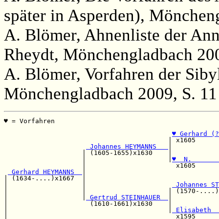
später in Asperden), Möncheng
A. Blömer, Ahnenliste der Ann
Rheydt, Mönchengladbach 200
A. Blömer, Vorfahren der Siby
Mönchengladbach 2009, S. 11
♥ = Vorfahren                                          
                                                       
♥ Gerhard (?
                                          | x1605      
 Johannes HEYMANNS   
|            
                    | (1605-1655)x1630    |            
                    |                     |
♥  N.       
                    |                       x1605      
 Gerhard HEYMANNS  
|                                  
| (1634-....)x1667  |                                  
|                   |                      
 Johannes ST
|                   |                     | (1570-....)
|                   |
 Gertrud STEINHAUER  
|            
|                     (1610-1661)x1630    |            
|                                         |
 Elisabeth  
|                                           x1595      