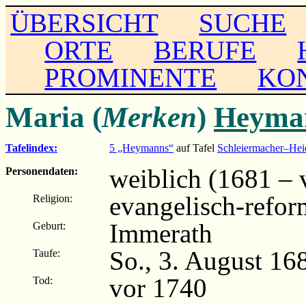
ÜBERSICHT
SUCHE
ORTE
BERUFE
PROMINENTE
KO
Maria (
Merken
)
Heyma
Tafelindex:
5 „Heymanns“
auf Tafel
Schleiermacher–He
weiblich (1681 – 
Personendaten:
evangelisch-refor
Religion:
Immerath
Geburt:
So., 3. August 16
Taufe:
vor 1740
Tod: