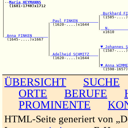
|--
Maria HEYMANNS
|  
(1681-1740)x1712
                                    
|                                                      
|                                          
 Burkhard FI
|                                         | (1585-....)
|                    
 Paul FINKEN         
|            
|                   | (1620-....)x1644    |            
|                   |                     |
  N.        
|                   |                       x1610      
|
 Anna FINKEN       
|

  (1645-....)x1667  |                                  
                    |                                  
                    |                      
♥ Johannes S
                    |                     | (1587-....)
                    |
 Adelheid SCHMITZ    
|

                      (1620-....)x1644    |            
                                          |            
                                          |
♥ Anna WIMME
ÜBERSICHT
SUCHE
ORTE
BERUFE
PROMINENTE
KO
HTML-Seite generiert von „