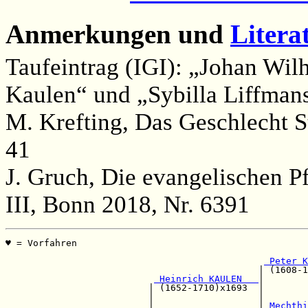
Anmerkungen und
Litera
Taufeintrag (IGI): „Johan Wil
Kaulen“ und „Sybilla Liffman
M. Krefting, Das Geschlecht S
41
J. Gruch, Die evangelischen P
III, Bonn 2018, Nr. 6391
♥ = Vorfahren                                          
                                                       
 Peter K
                                              | (1608-1
 Heinrich KAULEN   
|

                          | (1652-1710)x1693  |        
                          |                   |        
                          |                   |
 Mechthi