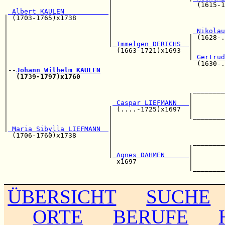
                          |                     (1615-1
 Albert KAULEN           
|

| (1703-1765)x1738        |                            
|                         |                            
|                         |                    
 Nikolau
|                         |                   | (1628-.
|                         |
 Immelgen DERICHS  
|        
|                           (1663-1721)x1693  |        
|                                             |
 Gertrud
|                                               (1630-.
|--
Johann Wilhelm KAULEN
|  
(1739-1797)x1760
                                    
|                                                      
|                                              ________
|                                             |        
|                          
 Caspar LIEFMANN   
|        
|                         | (....-1725)x1697  |        
|                         |                   |________
|                         |                            
|
 Maria Sibylla LIEFMANN  
|                            
  (1706-1760)x1738        |                            
                          |                    ________
                          |                   |        
                          |
 Agnes DAHMEN      
|        
                            x1697             |        
                                              |________
ÜBERSICHT
SUCHE
ORTE
BERUFE