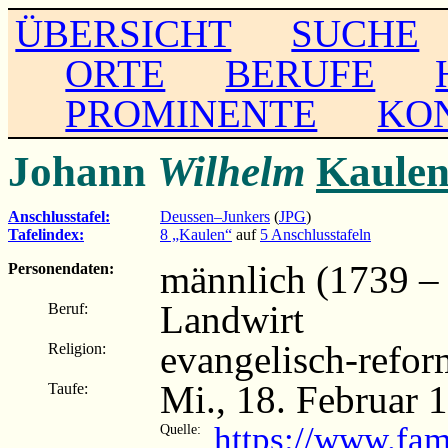
ÜBERSICHT
SUCHE
ORTE
BERUFE
PROMINENTE
KO
Johann
Wilhelm
Kaule
Anschlusstafel:
Deussen–Junkers
(
JPG
)
Tafelindex:
8 „Kaulen“
auf
5 Anschlusstafeln
männlich (1739 –
Personendaten:
Landwirt
Beruf:
evangelisch-refor
Religion:
Mi., 18. Februar 
Taufe:
https://www.fa
Quelle: