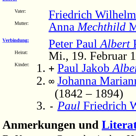
Friedrich Wilhel
Vater:
Anna
Mechthild
M
Mutter:
Peter Paul
Albert
P
Verbindung:
Mi., 19. Februar 
Heirat:
Paul Jakob
Albe
Kinder:
+
Johanna Mariann
∞
(1842 – 1894)
Paul
Friedrich 
-
Anmerkungen und
Litera