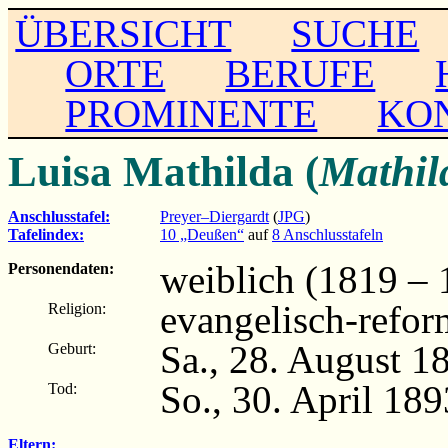
ÜBERSICHT
SUCHE
ORTE
BERUFE
PROMINENTE
KO
Luisa Mathilda (
Mathil
Anschlusstafel:
Preyer–Diergardt
(
JPG
)
Tafelindex:
10 „Deußen“
auf
8 Anschlusstafeln
weiblich (1819 – 
Personendaten:
evangelisch-refor
Religion:
Sa., 28. August 1
Geburt:
So., 30. April 189
Tod:
Eltern: