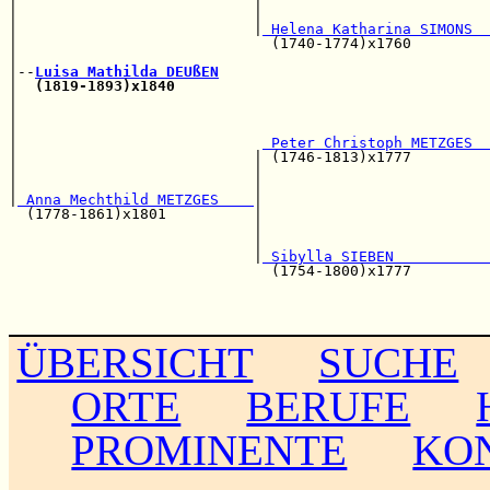
|                           |                          
|                           |                          
|                           |
 Helena Katharina SIMONS  
|                             (1740-1774)x1760         
|                                                      
|--
Luisa Mathilda DEUßEN
|  
(1819-1893)x1840
|                                                      
|                                                      
|                                                      
|                            
 Peter Christoph METZGES  
|                           | (1746-1813)x1777         
|                           |                          
|                           |                          
|
 Anna Mechthild METZGES    
|                          
  (1778-1861)x1801          |                          
                            |                          
                            |                          
                            |
 Sibylla SIEBEN           
                              (1754-1800)x1777         
                                                       
                                                       
ÜBERSICHT
SUCHE
ORTE
BERUFE
PROMINENTE
KO