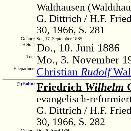
Walthausen (Waldthaus
G. Dittrich / H.F. Fri
30, 1966, S. 281
Geburt:
So., 17. September 1865
Do., 10. Juni 1886
Heirat:
Mo., 3. November 1
Tod:
Christian
Rudolf
Wal
Ehepartner:
Friedrich
Wilhelm
G
(2)
Sohn:
evangelisch-reformiert
G. Dittrich / H.F. Fri
30, 1966, S. 282
Geburt:
Do., 8. April 1869