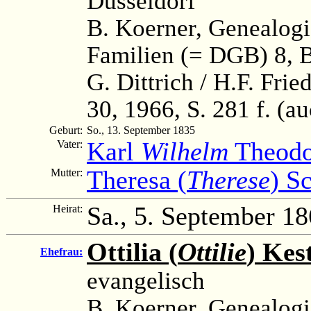
Düsseldorf
B. Koerner, Genealog
Familien (= DGB) 8, B
G. Dittrich / H.F. Fri
30, 1966, S. 281 f. 
Geburt:
So., 13. September 1835
Karl
Wilhelm
Theodo
Vater:
Theresa (
Therese
) S
Mutter:
Sa., 5. September 1
Heirat:
Ottilia (
Ottilie
) Kes
Ehefrau:
evangelisch
B. Koerner, Genealog