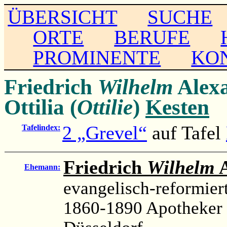
ÜBERSICHT
SUCHE
ORTE
BERUFE
PROMINENTE
KO
Friedrich
Wilhelm
Alex
Ottilia (
Ottilie
)
Kesten
2 „Grevel“
auf Tafel
Tafelindex:
Friedrich
Wilhelm
A
Ehemann:
evangelisch-reformier
1860-1890 Apotheker i