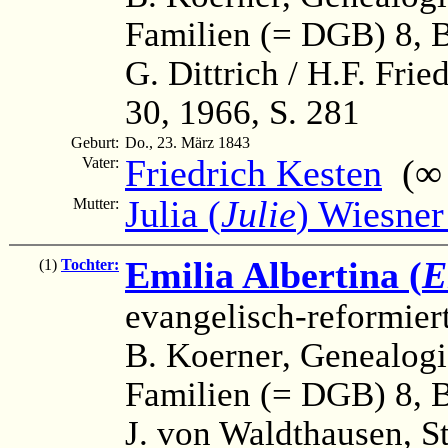
Familien (= DGB) 8, B
G. Dittrich / H.F. Fri
30, 1966, S. 281
Geburt:
Do., 23. März 1843
Friedrich Kesten
(∞ v
Vater:
Julia (
Julie
) Wiesner
Mutter:
Emilia Albertina (
E
(1)
Tochter:
evangelisch-reformier
B. Koerner, Genealog
Familien (= DGB) 8, B
J. von Waldthausen, S