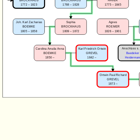
BROCKHAUS
BROCKHAUS
HAVER
1772 – 1823
1768 – 1828
1775 – 1845
Joh. Karl Zacharias
Sophia
Agnes
BOEMKE
BROCKHAUS
ROEMER
1805 – 1858
1809 – 1872
1826 – 1901
Anschluss s. 
Carolina Amalia Anna
Karl Friedrich Ortwin
BOEMKE
GREVEL
Baedeker
1850 –
1842 –
Heiderman
Ortwin Paul Richard
GREVEL
1873 –