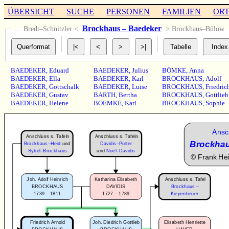
ÜBERSICHT
SUCHE
PERSONEN
FAMILIEN
OR
Brockhaus – Baedeker
… Bredt–Schnitzler <
> Brockhaus–Bülow
BAEDEKER
,
Eduard
BAEDEKER
,
Julius
BÖMKE
,
Anna
BAEDEKER
,
Ella
BAEDEKER
,
Karl
BROCKHAUS
,
Adolf
BAEDEKER
,
Gottschalk
BAEDEKER
,
Luise
BROCKHAUS
,
Friedric
BAEDEKER
,
Gustav
BARTH
,
Bertha
BROCKHAUS
,
Gottlieb
BAEDEKER
,
Helene
BOEMKE
,
Karl
BROCKHAUS
,
Sophie
Ansc
Anschluss s. Tafeln
Anschluss s. Tafeln
Brockha
Brockhaus–Heid.
und
Davidis–Pütter
Sybel–Brockhaus
und
Noël–Davidis
©
Frank He
Anschluss s. Tafel
Joh. Adolf Heinrich
Katharina Elisabeth
BROCKHAUS
DAVIDIS
Brockhaus –
1739 – 1811
1727 – 1789
Kiepenheuer
Friedrich Arnold
Joh. Diedrich Gottlieb
Elisabeth Henriette