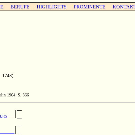
TE
BERUFE
HIGHLIGHTS
PROMINENTE
KONTAK
– 1748)
lin 1904, S. 366
       __

      |  

ERS   
|__

         

       __

      |  

      
|__
