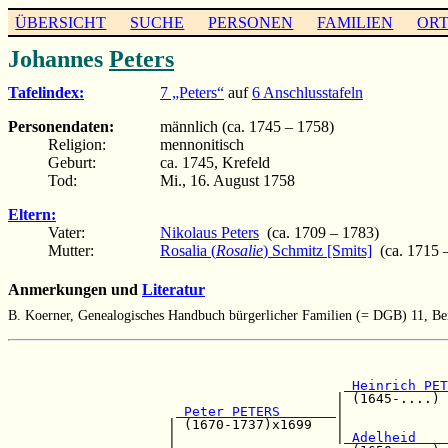
ÜBERSICHT
SUCHE
PERSONEN
FAMILIEN
OR
Johannes
Peters
Tafelindex:
7 „Peters“
auf
6 Anschlusstafeln
Personendaten:
männlich (ca. 1745 – 1758)
Religion:
mennonitisch
Geburt:
ca. 1745, Krefeld
Tod:
Mi., 16. August 1758
Eltern:
Vater:
Nikolaus Peters
(ca. 1709 – 1783)
Mutter:
Rosalia (
Rosalie
) Schmitz [Smits]
(ca. 1715 
Anmerkungen und
Literatur
B. Koerner, Genealogisches Handbuch bürgerlicher Familien (= DGB) 11, Ber
                                                       
                                                       
 Heinrich PET
                                         | (1645-....) 
 Peter PETERS       
|             
                    | (1670-1737)x1699   |             
                    |                    |
 Adelheid    