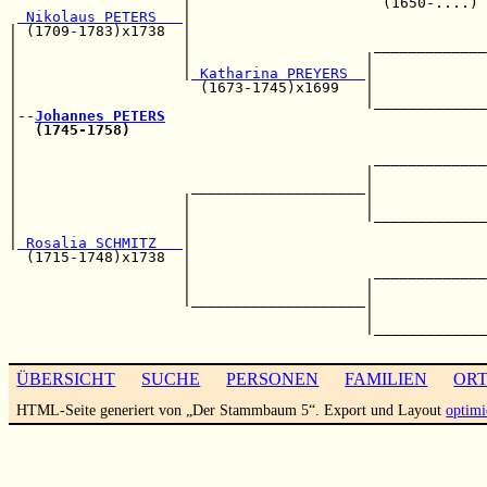
                    |                      (1650-....) 
 Nikolaus PETERS   
|                                  
| (1709-1783)x1738  |                                  
|                   |                     _____________
|                   |                    |             
|                   |
 Katharina PREYERS  
|             
|                     (1673-1745)x1699   |             
|                                        |_____________
|--
Johannes PETERS
|  
(1745-1758)
                                         
|                                                      
|                                         _____________
|                                        |             
|                    ____________________|             
|                   |                    |             
|                   |                    |_____________
|                   |                                  
|
 Rosalia SCHMITZ   
|                                  
  (1715-1748)x1738  |                                  
                    |                     _____________
                    |                    |             
                    |____________________|             
                                         |             
                                         |_____________
ÜBERSICHT
SUCHE
PERSONEN
FAMILIEN
OR
HTML-Seite generiert von „Der Stammbaum 5“. Export und Layout
optimi