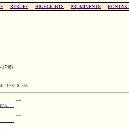
TE
BERUFE
HIGHLIGHTS
PROMINENTE
KONTAK
– 1748)
lin 1904, S. 366
       __

      |  

ERS   
|__

         

       __

      |  

      
|__

         

       __
