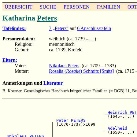
ÜBERSICHT
SUCHE
PERSONEN
FAMILIEN
OR
Katharina
Peters
Tafelindex:
7 „Peters“
auf
6 Anschlusstafeln
Personendaten:
weiblich (ca. 1739 – ....)
Religion:
mennonitisch
Geburt:
ca. 1739, Krefeld
Eltern:
Vater:
Nikolaus Peters
(ca. 1709 – 1783)
Mutter:
Rosalia (
Rosalie
) Schmitz [Smits]
(ca. 1715 
Anmerkungen und
Literatur
B. Koerner, Genealogisches Handbuch bürgerlicher Familien (= DGB) 11, Ber
                                                       
                                                       
 Heinrich PET
                                         | (1645-....) 
 Peter PETERS       
|             
                    | (1670-1737)x1699   |             
                    |                    |
 Adelheid    
                    |                      (1650-....) 
 Nikolaus PETERS   
|                                  