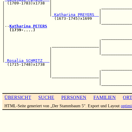
| (1709-1783)x1738  |                                  
|                   |                     _____________
|                   |                    |             
|                   |
 Katharina PREYERS  
|             
|                     (1673-1745)x1699   |             
|                                        |_____________
|--
Katharina PETERS
|  
(1739-....)
                                         
|                                                      
|                                         _____________
|                                        |             
|                    ____________________|             
|                   |                    |             
|                   |                    |_____________
|                   |                                  
|
 Rosalia SCHMITZ   
|                                  
  (1715-1748)x1738  |                                  
                    |                     _____________
                    |                    |             
                    |____________________|             
                                         |             
                                         |_____________
ÜBERSICHT
SUCHE
PERSONEN
FAMILIEN
OR
HTML-Seite generiert von „Der Stammbaum 5“. Export und Layout
optimi