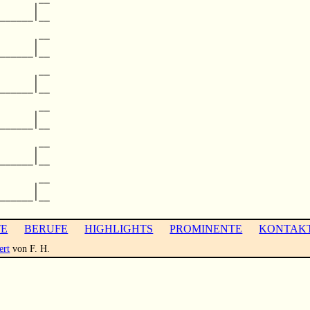
      |  

______|__

         

       __

      |  

______|__

       __

      |  

______|__

         

       __

      |  

______|__

         

       __

      |  

______|__

         

       __

      |  

______|__

TE
BERUFE
HIGHLIGHTS
PROMINENTE
KONTAK
ert
von F. H.