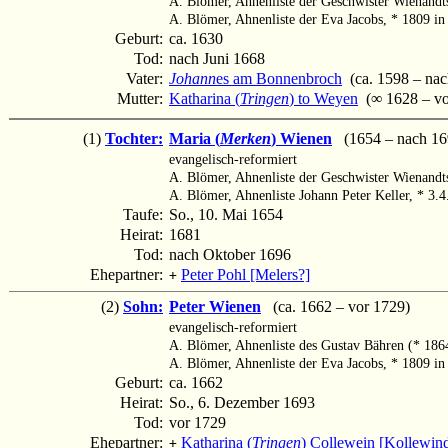
A. Blömer, Ahnenliste der Geschwister Wienand
A. Blömer, Ahnenliste der Eva Jacobs, * 1809 i
Geburt:
ca. 1630
Tod:
nach Juni 1668
Vater:
Johann
es am Bonnenbroch
(ca. 1598 – nac
Mutter:
Katharina (
Tringen
) to Weyen
(∞ 1628 – vo
(1)
Tochter:
Maria (
Merken
) Wienen
(1654 – nach 16
evangelisch-reformiert
A. Blömer, Ahnenliste der Geschwister Wienand
A. Blömer, Ahnenliste Johann Peter Keller, * 3
Taufe:
So., 10. Mai 1654
Heirat:
1681
Tod:
nach Oktober 1696
Ehepartner:
Peter Pohl [Melers?]
+
(2)
Sohn:
Peter Wienen
(ca. 1662 – vor 1729)
evangelisch-reformiert
A. Blömer, Ahnenliste des Gustav Bähren (* 18
A. Blömer, Ahnenliste der Eva Jacobs, * 1809 i
Geburt:
ca. 1662
Heirat:
So., 6. Dezember 1693
Tod:
vor 1729
Ehepartner:
Katharina (
Tringen
) Collewein [Kollewind
+