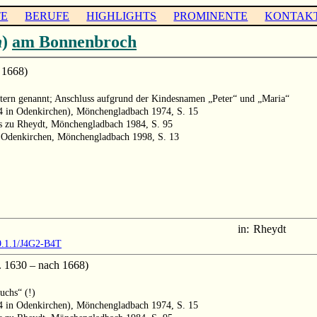
TE
BERUFE
HIGHLIGHTS
PROMINENTE
KONTAK
n
)
am Bonnenbroch
 1668)
ltern genannt; Anschluss aufgrund der Kindesnamen „Peter“ und „Maria“
64 in Odenkirchen), Mönchengladbach 1974, S. 15
ts zu Rheydt, Mönchengladbach 1984, S. 95
n Odenkirchen, Mönchengladbach 1998, S. 13
in:
Rheydt
9.1.1/J4G2-B4T
 1630 – nach 1668)
uchs“ (!)
64 in Odenkirchen), Mönchengladbach 1974, S. 15