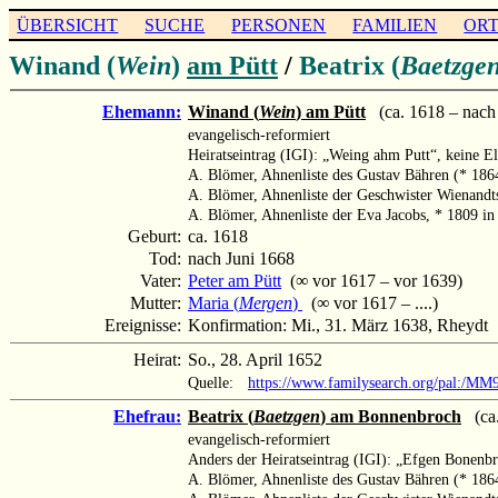
ÜBERSICHT
SUCHE
PERSONEN
FAMILIEN
OR
Winand (
Wein
)
am Pütt
/
Beatrix (
Baetzge
Ehemann:
Winand (
Wein
) am Pütt
(ca. 1618 – nach
evangelisch-reformiert
Heiratseintrag (IGI): „Weing ahm Putt“, keine E
A. Blömer, Ahnenliste des Gustav Bähren (* 18
A. Blömer, Ahnenliste der Geschwister Wienand
A. Blömer, Ahnenliste der Eva Jacobs, * 1809 i
Geburt:
ca. 1618
Tod:
nach Juni 1668
Vater:
Peter am Pütt
(∞ vor 1617 – vor 1639)
Mutter:
Maria (
Mergen
)
(∞ vor 1617 – ....)
Ereignisse:
Konfirmation: Mi., 31. März 1638, Rheydt
Heirat:
So., 28. April 1652
Quelle:
https://www.familysearch.org/pal:/MM
Ehefrau:
Beatrix (
Baetzgen
) am Bonnenbroch
(ca.
evangelisch-reformiert
Anders der Heiratseintrag (IGI): „Efgen Bonenbr
A. Blömer, Ahnenliste des Gustav Bähren (* 18