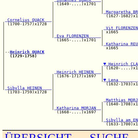
                    | (1649-....)x1701  |              
                    |                   |              
                    |                   |
 Margaretha BR
                    |                     (1627-1682)x1
 Cornelius QUACK   
|                                  
| (1700-1757)x1728  |                                  
|                   |                    
 Vit FLORENZEN
|                   |                   | x1665        
|                   |
 Eva FLORENZEN     
|              
|                     (1665-....)x1701  |              
|                                       |
 Katharina REU
|                                         x1665        
|--
Heinrich QUACK
|  
(1729-1758)
|                                                      
|                                        
♥ Heinrich CLA
|                                       | (1620-....)x1
|                    
 Heinrich HEINEN   
|              
|                   | (1676-1717)x1697  |              
|                   |                   |
♥ Lena        
|                   |                     (1632-1703)x1
|
 Sibylla HEINEN    
|

  (1703-1759)x1728  |                                  
                    |                                  
                    |                    
 Matthias MORJ
                    |                   | (1640-1708)x1
                    |
 Katharina MORJAN  
|

                      (1668-....)x1697  |              
                                        |              
                                        |
 Sibylla am EN
ÜBERSICHT
SUCHE