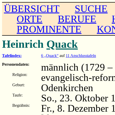
ÜBERSICHT
SUCHE
ORTE
BERUFE
PROMINENTE
KO
Heinrich
Quack
Tafelindex:
6 „Quack“
auf
11 Anschlusstafeln
männlich (1729 –
Personendaten:
evangelisch-refor
Religion:
Odenkirchen
Geburt:
So., 23. Oktober 
Taufe:
Fr., 8. Dezember 
Begräbnis: