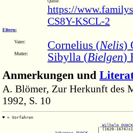
Quelle:
https://www.family
CS8Y-KSCL-2
Eltern:
Cornelius (
Nelis
)
Vater:
Sibylla (
Bielgen
)
Mutter:
Anmerkungen und
Litera
A. Blömer, Zur Herkunft des
1992, S. 10
♥ = Vorfahren                                          
                                                       
 Wilhelm QUACK
                                        | (1620-1674)x1
 Johannes QUACK    
|
