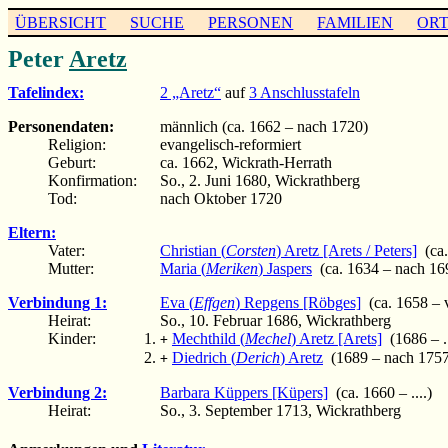
ÜBERSICHT
SUCHE
PERSONEN
FAMILIEN
OR
Peter
Aretz
Tafelindex:
2 „Aretz“
auf
3 Anschlusstafeln
Personendaten:
männlich (ca. 1662 – nach 1720)
Religion:
evangelisch-reformiert
Geburt:
ca. 1662, Wickrath-Herrath
Konfirmation:
So., 2. Juni 1680, Wickrathberg
Tod:
nach Oktober 1720
Eltern:
Vater:
Christian (
Corsten
) Aretz [Arets / Peters]
(ca.
Mutter:
Maria (
Meriken
) Jaspers
(ca. 1634 – nach 16
Verbindung 1:
Eva (
Effgen
) Repgens [Röbges]
(ca. 1658 – 
Heirat:
So., 10. Februar 1686, Wickrathberg
Kinder:
Mechthild (
Mechel
) Aretz [Arets]
(1686 – ..
+
Diedrich (
Derich
) Aretz
(1689 – nach 1757
+
Verbindung 2:
Barbara Küppers [Küpers]
(ca. 1660 – ....)
Heirat:
So., 3. September 1713, Wickrathberg