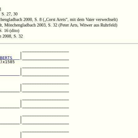
g
 S. 27, 30
engladbach 2000, S. 8 („Corst Arets“, mit dem Vater verwechselt)
, Mönchengladbach 2003, S. 32 (Peter Arts, Witwer aus Ruhrfeld)
. 16 (dito)
h 2008, S. 32
         ___________________

        |                   

BERTS   
|___________________

)x1585                      

         ___________________

        |                   

        
|___________________

                            

         ___________________

        |                   

________|___________________

                            

         ___________________

        |                   

________|___________________

         ___________________

        |                   

________|___________________

                            

         ___________________

        |                   

________|___________________
