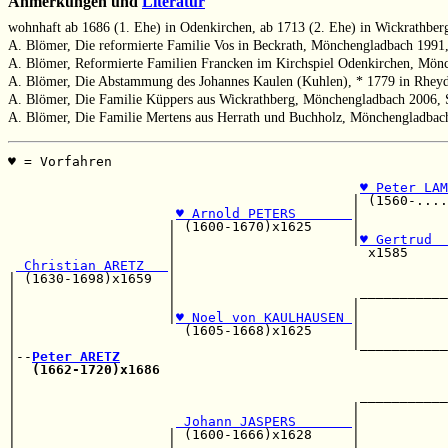
Anmerkungen und
Literatur
wohnhaft ab 1686 (1. Ehe) in Odenkirchen, ab 1713 (2. Ehe) in Wickrathber
A. Blömer, Die reformierte Familie Vos in Beckrath, Mönchengladbach 1991,
A. Blömer, Reformierte Familien Francken im Kirchspiel Odenkirchen, Mönch
A. Blömer, Die Abstammung des Johannes Kaulen (Kuhlen), * 1779 in Rheydt
A. Blömer, Die Familie Küppers aus Wickrathberg, Mönchengladbach 2006, S
A. Blömer, Die Familie Mertens aus Herrath und Buchholz, Mönchengladbac
♥ = Vorfahren                                          
                                                       
♥ Peter LAM
                                           | (1560-....
♥ Arnold PETERS       
|           
                    | (1600-1670)x1625     |           
                    |                      |
♥ Gertrud  
                    |                        x1585     
 Christian ARETZ   
|                                  
| (1630-1698)x1659  |                                  
|                   |                       ___________
|                   |                      |           
|                   |
♥ Noel von KAULHAUSEN 
|           
|                     (1605-1668)x1625     |           
|                                          |___________
|--
Peter ARETZ
|  
(1662-1720)x1686
                                    
|                                                      
|                                           ___________
|                                          |           
|                    
 Johann JASPERS       
|           
|                   | (1600-1666)x1628     |           
|                   |                      |___________