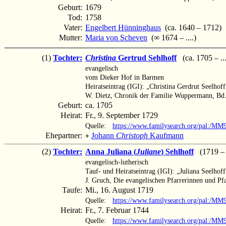
Geburt:
1679
Tod:
1758
Vater:
Engelbert Hünninghaus
(ca. 1640 – 1712)
Mutter:
Maria von Scheven
(∞ 1674 – ....)
(1)
Tochter:
Christina
Gertrud Sehlhoff
(ca. 1705 – ...
evangelisch
vom Dieker Hof in Barmen
Heiratseintrag (IGI): „Christina Gerdrut Seelhoff
W. Dietz, Chronik der Familie Wuppermann, Bd.
Geburt:
ca. 1705
Heirat:
Fr., 9. September 1729
Quelle:
https://www.familysearch.org/pal:/M
Ehepartner:
Johann
Christoph
Kaufmann
+
(2)
Tochter:
Anna Juliana (
Juliane
) Sehlhoff
(1719 – 
evangelisch-lutherisch
Tauf- und Heiratseintrag (IGI): „Juliana Seelhoff
J. Gruch, Die evangelischen Pfarrerinnen und Pf
Taufe:
Mi., 16. August 1719
Quelle:
https://www.familysearch.org/pal:/
Heirat:
Fr., 7. Februar 1744
Quelle:
https://www.familysearch.org/pal: