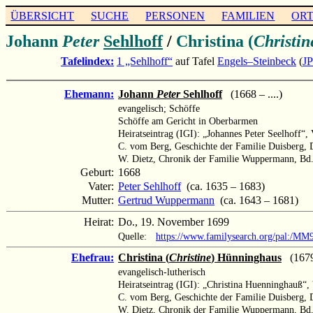
ÜBERSICHT
SUCHE
PERSONEN
FAMILIEN
OR
Johann
Peter
Sehlhoff
/
Christina (
Christin
Tafelindex:
1 „Sehlhoff“
auf Tafel
Engels–Steinbeck
(
J
Ehemann:
Johann
Peter
Sehlhoff
(1668 – ....)
evangelisch; Schöffe
Schöffe am Gericht in Oberbarmen
Heiratseintrag (IGI): „Johannes Peter Seelhoff“, 
C. vom Berg, Geschichte der Familie Duisberg, 
W. Dietz, Chronik der Familie Wuppermann, Bd.
Geburt:
1668
Vater:
Peter Sehlhoff
(ca. 1635 – 1683)
Mutter:
Gertrud Wuppermann
(ca. 1643 – 1681)
Heirat:
Do., 19. November 1699
Quelle:
https://www.familysearch.org/pal:/M
Ehefrau:
Christina (
Christine
) Hünninghaus
(1679
evangelisch-lutherisch
Heiratseintrag (IGI): „Christina Huenninghauß“
C. vom Berg, Geschichte der Familie Duisberg, 
W. Dietz, Chronik der Familie Wuppermann, Bd.