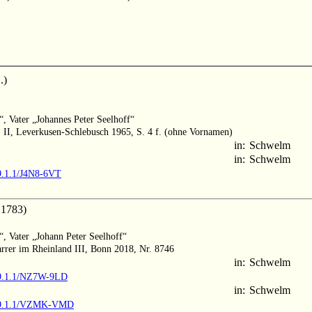
.)
“, Vater „Johannes Peter Seelhoff“
 II, Leverkusen-Schlebusch 1965, S. 4 f. (ohne Vornamen)
in:
Schwelm
in:
Schwelm
M9.1.1/J4N8-6VT
1783)
“, Vater „Johann Peter Seelhoff“
arrer im Rheinland III, Bonn 2018, Nr. 8746
in:
Schwelm
MM9.1.1/NZ7W-9LD
in:
Schwelm
/MM9.1.1/VZMK-VMD