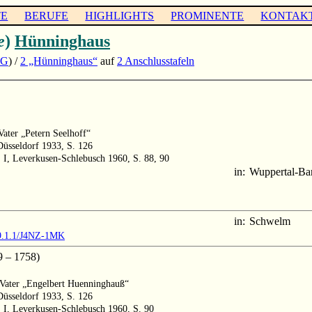
TE
BERUFE
HIGHLIGHTS
PROMINENTE
KONTAK
e
)
Hünninghaus
PG
) /
2 „Hünninghaus“
auf
2 Anschlusstafeln
Vater „Petern Seelhoff“
Düsseldorf 1933, S. 126
 I, Leverkusen-Schlebusch 1960, S. 88, 90
in:
Wuppertal-Ba
in:
Schwelm
M9.1.1/J4NZ-1MK
 – 1758)
, Vater „Engelbert Huenninghauß“
Düsseldorf 1933, S. 126
 I, Leverkusen-Schlebusch 1960, S. 90