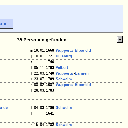
sum
35 Personen gefunden
±
19. 01.
1668
Wuppertal
-
Elberfeld
†
10. 01.
1721
Duisburg
†
1746
†
05. 11.
1783
Velbert
†
22. 03.
1740
Wuppertal
-
Barmen
±
23. 07.
1709
Schwelm
±
08. 02.
1687
Wuppertal
-
Elberfeld
†
28. 03.
1783
lande
†
04. 03.
1796
Schwelm
†
1641
±
15. 04.
1782
Schwelm