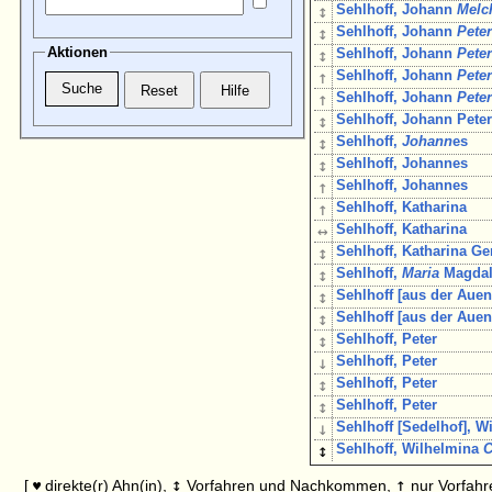
↕
Sehlhoff, Johann
Melc
↕
Sehlhoff, Johann
Pete
Aktionen
↕
Sehlhoff, Johann
Pete
↑
Sehlhoff, Johann
Pete
↑
Sehlhoff, Johann
Pete
↕
Sehlhoff, Johann Pete
↕
Sehlhoff,
Johann
es
↕
Sehlhoff, Johannes
↑
Sehlhoff, Johannes
↑
Sehlhoff, Katharina
↔
Sehlhoff, Katharina
↕
Sehlhoff, Katharina Ge
↕
Sehlhoff,
Maria
Magdal
↕
Sehlhoff [aus der Auen
↕
Sehlhoff [aus der Auen
↕
Sehlhoff, Peter
↓
Sehlhoff, Peter
↕
Sehlhoff, Peter
↕
Sehlhoff, Peter
↓
Sehlhoff [Sedelhof], W
↕
Sehlhoff, Wilhelmina
C
↕
↑
[
direkte(r) Ahn(in),
Vorfahren und Nachkommen,
nur Vorfahr
♥