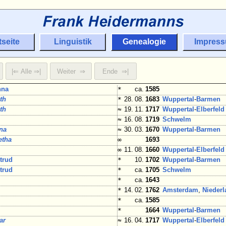
tseite
Linguistik
Genealogie
Impres
nna
*
ca.
1585
th
*
28. 08.
1683
Wuppertal
-
Barmen
th
≈
19. 11.
1717
Wuppertal
-
Elberfeld
≈
16. 08.
1719
Schwelm
ina
≈
30. 03.
1670
Wuppertal
-
Barmen
etha
∞
1693
∞
11. 08.
1660
Wuppertal
-
Elberfeld
trud
*
10.
1702
Wuppertal
-
Barmen
trud
*
ca.
1705
Schwelm
*
ca.
1643
*
14. 02.
1762
Amsterdam
,
Nieder
*
ca.
1585
*
1664
Wuppertal
-
Barmen
ar
≈
16. 04.
1717
Wuppertal
-
Elberfeld