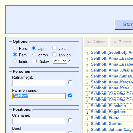
Star
Optionen
Pers.
alph.
vollst.
↕
Sehlhoff [Sedelhof], A
Fam.
chron.
ähnlich
↕
Sehlhoff, Anna
Elisabe
Zl.
beide
rückw.
↕
Sehlhoff, Anna
Elisabe
↕
Sehlhoff, Anna
Juliana
Personen
↕
Sehlhoff, Anna
Kathar
Rufname(n):
↓
Sehlhoff, Anna
Margar
↑
Sehlhoff, Anna
Maria
Familienname:
↓
Sehlhoff,
Christina
Ger
↕
Sehlhoff,
Christina
Ger
↑
Sehlhoff, Elisabeth
Positionen
↕
Sehlhoff, Engelbert
Ortsname:
↕
Sehlhoff, Franz
↕
Sehlhoff, Gertrud
Beruf:
↕
Sehlhoff, Johann
Casp