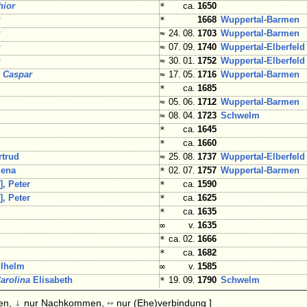
hior
*
ca.
1650
r
*
1668
Wuppertal
-
Barmen
r
≈
24. 08.
1703
Wuppertal
-
Barmen
r
≈
07. 09.
1740
Wuppertal
-
Elberfeld
r
≈
30. 01.
1752
Wuppertal
-
Elberfeld
r
Caspar
≈
17. 05.
1716
Wuppertal
-
Barmen
*
ca.
1685
≈
05. 06.
1712
Wuppertal
-
Barmen
≈
08. 04.
1723
Schwelm
*
ca.
1645
*
ca.
1660
rtrud
≈
25. 08.
1737
Wuppertal
-
Elberfeld
ena
*
02. 07.
1757
Wuppertal
-
Barmen
], Peter
*
ca.
1590
], Peter
*
ca.
1625
*
ca.
1635
∞
v.
1635
*
ca. 02.
1666
*
ca.
1682
ilhelm
∞
v.
1585
arolina
Elisabeth
*
19. 09.
1790
Schwelm
↓
↔
en,
nur Nachkommen,
nur (Ehe)verbindung ]