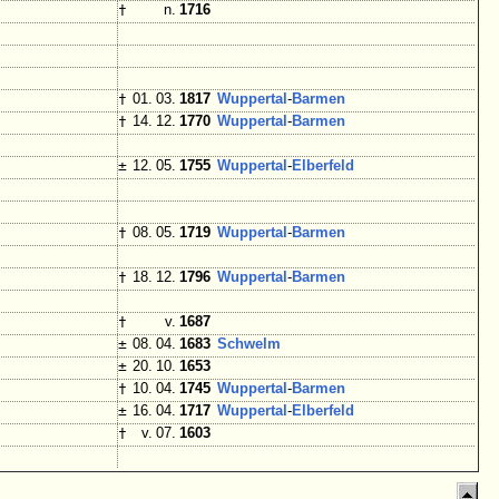
†
n.
1716
†
01. 03.
1817
Wuppertal
-
Barmen
†
14. 12.
1770
Wuppertal
-
Barmen
±
12. 05.
1755
Wuppertal
-
Elberfeld
†
08. 05.
1719
Wuppertal
-
Barmen
†
18. 12.
1796
Wuppertal
-
Barmen
†
v.
1687
±
08. 04.
1683
Schwelm
±
20. 10.
1653
†
10. 04.
1745
Wuppertal
-
Barmen
±
16. 04.
1717
Wuppertal
-
Elberfeld
†
v. 07.
1603