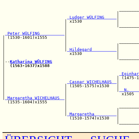
                                                       
                                                       
                                               ________
                                              |        
 Ludger WÜLFING     
|        
                         | x1530              |        
                         |                    |________
                         |                             
 Peter WÜLFING          
|                             
| (1530-1601)x1555       |                             
|                        |                     ________
|                        |                    |        
|                        |
 Hildegard          
|        
|                          x1530              |        
|                                             |________
|--
Katharina WÜLFING
|  
(1563-1637)x1588
|                                                      
|                                              
 Eginhar
|                                             | (1475-1
|                         
 Caspar WICHELHAUS  
|        
|                        | (1505-1575)x1530   |        
|                        |                    |
  N.    
|                        |                      x1505  
|
 Margaretha WICHELHAUS  
|                             
  (1535-1604)x1555       |                             
                         |                     ________
                         |                    |        
                         |
 Margaretha         
|        
                           (1510-1574)x1530   |        
                                              |________