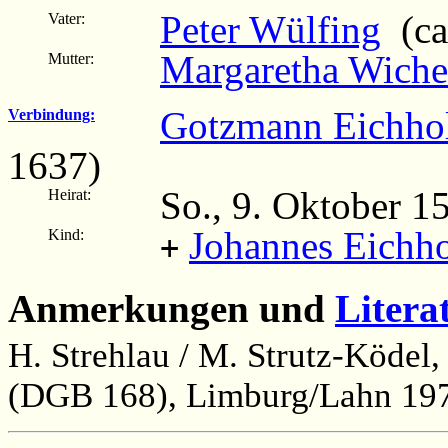
Peter Wülfing
(ca
Vater:
Margaretha Wiche
Mutter:
Gotzmann Eichhol
Verbindung:
1637)
So., 9. Oktober 
Heirat:
Johannes Eichh
Kind:
+
Anmerkungen und
Litera
H. Strehlau / M. Strutz-Ködel
(DGB 168), Limburg/Lahn 197