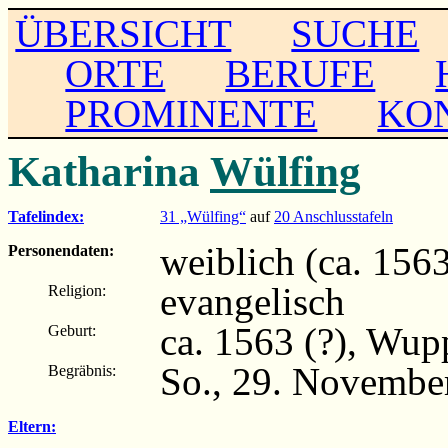
ÜBERSICHT
SUCHE
ORTE
BERUFE
PROMINENTE
KO
Katharina
Wülfing
Tafelindex:
31 „Wülfing“
auf
20 Anschlusstafeln
weiblich (ca. 156
Personendaten:
evangelisch
Religion:
ca. 1563 (?), Wup
Geburt:
So., 29. Novembe
Begräbnis:
Eltern: