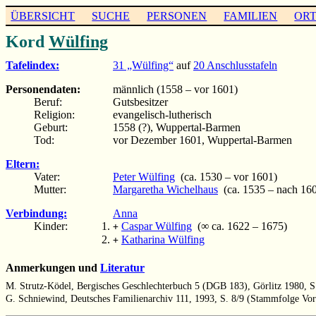
ÜBERSICHT
SUCHE
PERSONEN
FAMILIEN
OR
Kord
Wülfing
Tafelindex:
31 „Wülfing“
auf
20 Anschlusstafeln
Personendaten:
männlich (1558 – vor 1601)
Beruf:
Gutsbesitzer
Religion:
evangelisch-lutherisch
Geburt:
1558 (?), Wuppertal-Barmen
Tod:
vor Dezember 1601, Wuppertal-Barmen
Eltern:
Vater:
Peter Wülfing
(ca. 1530 – vor 1601)
Mutter:
Margaretha Wichelhaus
(ca. 1535 – nach 16
Verbindung:
Anna
Kinder:
Caspar Wülfing
(∞ ca. 1622 – 1675)
+
Katharina Wülfing
+
Anmerkungen und
Literatur
M. Strutz-Ködel, Bergisches Geschlechterbuch 5 (DGB 183), Görlitz 1980, S
G. Schniewind, Deutsches Familienarchiv 111, 1993, S. 8/9 (Stammfolge Vo