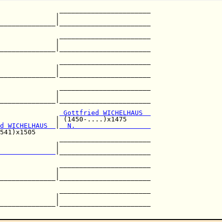
               _______________________

              |                       

______________|_______________________

                                      

               _______________________

              |                       

______________|_______________________

                                      

               _______________________

              |                       

______________|_______________________

                                      

               _______________________

              |                       

______________|_______________________

 Gottfried WICHELHAUS  
              | (1450-....)x1475      

d WICHELHAUS  
|
  N.                   
541)x1505                             

               _______________________

              |                       

              
|_______________________

                                      

               _______________________

              |                       

______________|_______________________

                                      

               _______________________

              |                       

______________|_______________________
