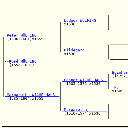
                                                       
                                                       
                                               ________
                                              |        
 Ludger WÜLFING     
|        
                         | x1530              |        
                         |                    |________
                         |                             
 Peter WÜLFING          
|                             
| (1530-1601)x1555       |                             
|                        |                     ________
|                        |                    |        
|                        |
 Hildegard          
|        
|                          x1530              |        
|                                             |________
|--
Kord WÜLFING
|  
(1558-1601)
|                                                      
|                                              
 Eginhar
|                                             | (1475-1
|                         
 Caspar WICHELHAUS  
|        
|                        | (1505-1575)x1530   |        
|                        |                    |
  N.    
|                        |                      x1505  
|
 Margaretha WICHELHAUS  
|                             
  (1535-1604)x1555       |                             
                         |                     ________
                         |                    |        
                         |
 Margaretha         
|        
                           (1510-1574)x1530   |        
                                              |________