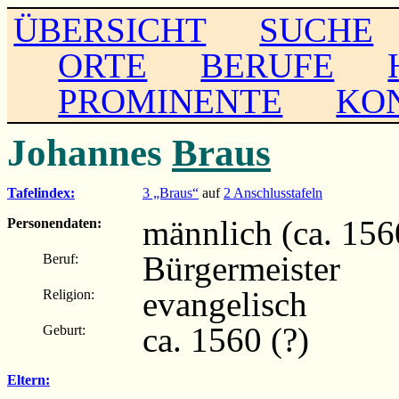
ÜBERSICHT
SUCHE
ORTE
BERUFE
PROMINENTE
KO
Johannes
Braus
Tafelindex:
3 „Braus“
auf
2 Anschlusstafeln
männlich (ca. 1560
Personendaten:
Bürgermeister
Beruf:
evangelisch
Religion:
ca. 1560 (?)
Geburt:
Eltern: