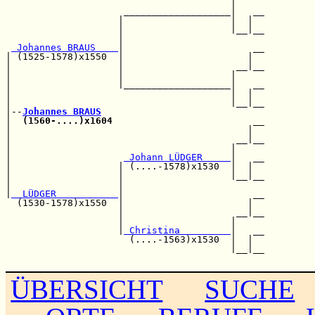
                                        |     

                     ___________________|   __

                    |                   |  |  

                    |                   |__|__

                    |                         

 Johannes BRAUS    
|                       __

| (1525-1578)x1550  |                      |  

|                   |                    __|__

|                   |                   |     

|                   |___________________|   __

|                                       |  |  

|                                       |__|__

|--
Johannes BRAUS
|  
(1560-....)x1604
                         __

|                                          |  

|                                        __|__

|                                       |     

|                    
 Johann LÜDGER     
|   __

|                   | (....-1578)x1530  |  |  

|                   |                   |__|__

|                   |                         

|
  LÜDGER           
|                       __

  (1530-1578)x1550  |                      |  

                    |                    __|__

                    |                   |     

                    |
 Christina         
|   __

                      (....-1563)x1530  |  |  

                                        |__|__

ÜBERSICHT
SUCHE