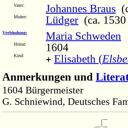
Johannes Braus
(c
Vater:
Lüdger
(ca. 1530 
Mutter:
Maria Schweden
Verbindung:
1604
Heirat:
Elisabeth (
Elsbe
Kind:
+
Anmerkungen und
Litera
1604 Bürgermeister
G. Schniewind, Deutsches Fami
                                            __

                                           |  

                                         __|__
