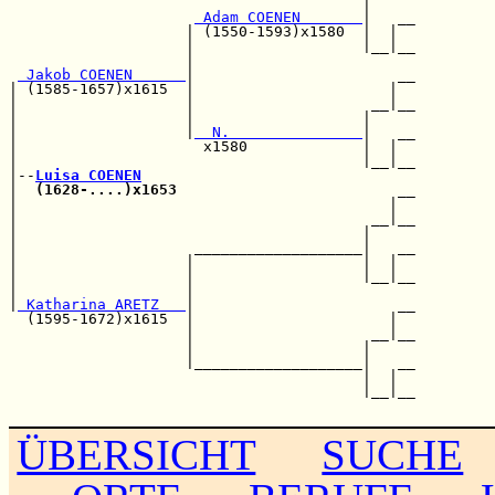
                                        |     

 Adam COENEN       
|   __

                    | (1550-1593)x1580  |  |  

                    |                   |__|__

                    |                         

 Jakob COENEN      
|                       __

| (1585-1657)x1615  |                      |  

|                   |                    __|__

|                   |                   |     

|                   |
  N.               
|   __

|                     x1580             |  |  

|                                       |__|__

|--
Luisa COENEN
|  
(1628-....)x1653
                         __

|                                          |  

|                                        __|__

|                                       |     

|                    ___________________|   __

|                   |                   |  |  

|                   |                   |__|__

|                   |                         

|
 Katharina ARETZ   
|                       __

  (1595-1672)x1615  |                      |  

                    |                    __|__

                    |                   |     

                    |___________________|   __

                                        |  |  

                                        |__|__

ÜBERSICHT
SUCHE