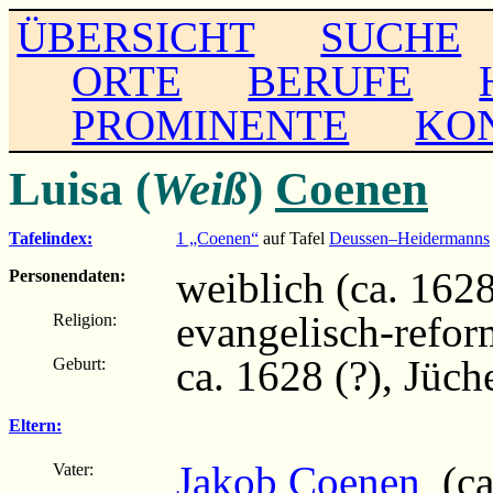
ÜBERSICHT
SUCHE
ORTE
BERUFE
PROMINENTE
KO
Luisa (
Weiß
)
Coenen
Tafelindex:
1 „Coenen“
auf Tafel
Deussen–Heidermanns
weiblich (ca. 1628 
Personendaten:
evangelisch-refor
Religion:
ca. 1628 (?), Jüch
Geburt:
Eltern:
Jakob Coenen
(ca
Vater: