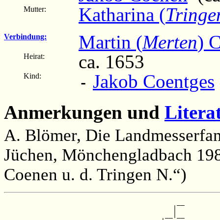
Katharina (
Tringe
Mutter:
Martin (
Merten
) 
Verbindung:
ca. 1653
Heirat:
Jakob Coentges
Kind:
-
Anmerkungen und
Litera
A. Blömer, Die Landmesserfam
Jüchen, Mönchengladbach 1982
Coenen u. d. Tringen N.“)
                                            __

                                           |  

                                         __|__
