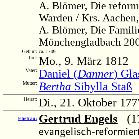
A. Blömer, Die reformi
Warden / Krs. Aachen
A. Blömer, Die Famili
Mönchengladbach 2003
Geburt:
ca. 1749
Mo., 9. März 1812
Tod:
Daniel (
Danner
) Gl
Vater:
Bertha
Sibylla Staß
(
Mutter:
Di., 21. Oktober 177
Heirat:
Gertrud Engels
(175
Ehefrau:
evangelisch-reformier