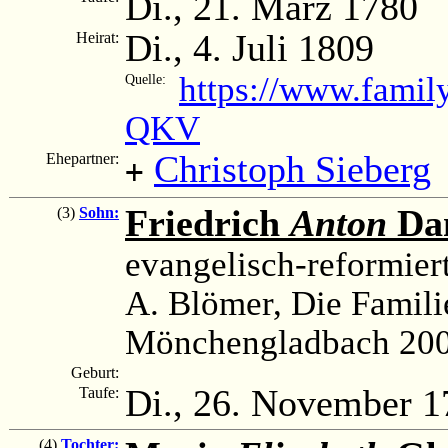
Di., 21. März 1780
Di., 4. Juli 1809
Heirat:
https://www.famil
Quelle:
QKV
Christoph Sieberg
Ehepartner:
+
Friedrich
Anton
Dan
(3)
Sohn:
evangelisch-reformier
A. Blömer, Die Famili
Mönchengladbach 200
Geburt:
Di., 26. November 1
Taufe:
(4)
Tochter: