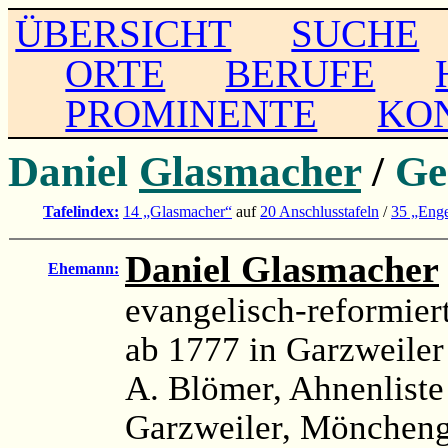
ÜBERSICHT
SUCHE
ORTE
BERUFE
PROMINENTE
KO
Daniel
Glasmacher
/
Ge
Tafelindex:
14 „Glasmacher“
auf
20 Anschlusstafeln
/
35 „Enge
Daniel Glasmacher
Ehemann:
evangelisch-reformier
ab 1777 in Garzweile
A. Blömer, Ahnenliste
Garzweiler, Möncheng