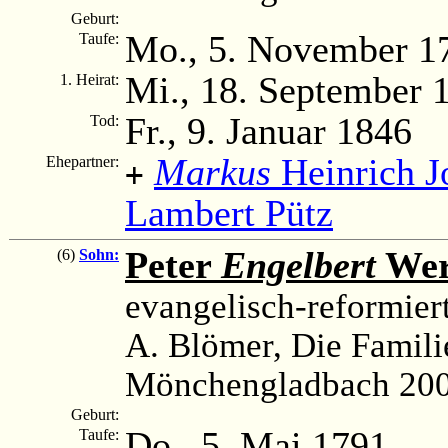
Geburt:
Mo., 5. November 1
Taufe:
Mi., 18. September 
1. Heirat:
Fr., 9. Januar 1846
Tod:
Markus
Heinrich J
Ehepartner:
+
Lambert Pütz
Peter
Engelbert
Wer
(6)
Sohn:
evangelisch-reformier
A. Blömer, Die Famili
Mönchengladbach 200
Geburt:
Do., 5. Mai 1791
Taufe: