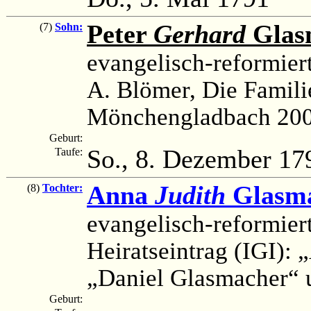
Peter
Gerhard
Glas
(7)
Sohn:
evangelisch-reformier
A. Blömer, Die Famili
Mönchengladbach 200
Geburt:
So., 8. Dezember 17
Taufe:
Anna
Judith
Glasm
(8)
Tochter:
evangelisch-reformier
Heiratseintrag (IGI):
„Daniel Glasmacher“ 
Geburt: