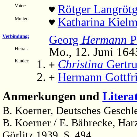
Rötger Langrötg
Vater:
♥
Katharina Kiel
Mutter:
♥
Georg
Hermann
P
Verbindung:
Mo., 12. Juni 164
Heirat:
Christina
Gertru
Kinder:
+
Hermann Gottfr
+
Anmerkungen und
Litera
B. Koerner, Deutsches Geschle
B. Koerner / E. Bährecke, Ha
Görlitz 1939, S. 494