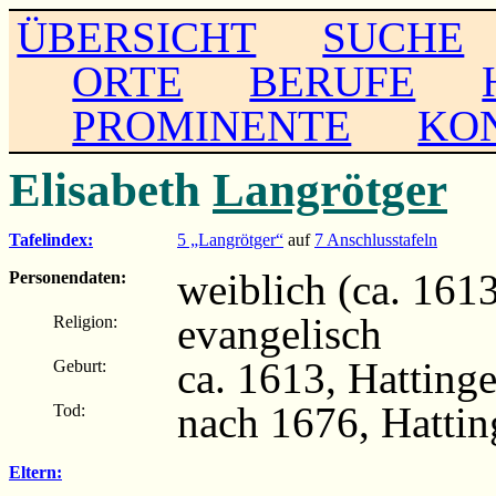
ÜBERSICHT
SUCHE
ORTE
BERUFE
PROMINENTE
KO
Elisabeth
Langrötger
Tafelindex:
5 „Langrötger“
auf
7 Anschlusstafeln
weiblich (ca. 161
Personendaten:
evangelisch
Religion:
ca. 1613, Hatting
Geburt:
nach 1676, Hatti
Tod:
Eltern: