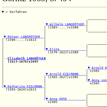
♥ = Vorfahren                                          
                                                       
                                             __________
                                            |          
♥ Wilhelm LANGRÖTGER 
|          
                      | (1565-....)x1589    |          
                      |                     |__________
                      |                                
♥ Rötger LANGRÖTGER  
|                                
| (1590-....)x1613    |                                
|                     |                      __________
|                     |                     |          
|                     |
♥ Erina              
|          
|                       (1570-1622)x1589    |          
|                                           |__________
|--
Elisabeth LANGRÖTGER
|  
(1613-1676)x1645
|                                                      
|                                            
♥ Arnold K
|                                           | x1565    
|                      
♥ Arnold KIELMANN    
|          
|                     | (1565-1627)x1585    |          
|                     |                     |
♥ Anna von
|                     |                       x1565    
|
♥ Katharina KIELMANN 
|                                
  (1593-1624)x1613    |                                
                      |                      __________
                      |                     |          
                      |
♥ Anna GOSE          
|          
                        x1585               |          
                                            |__________