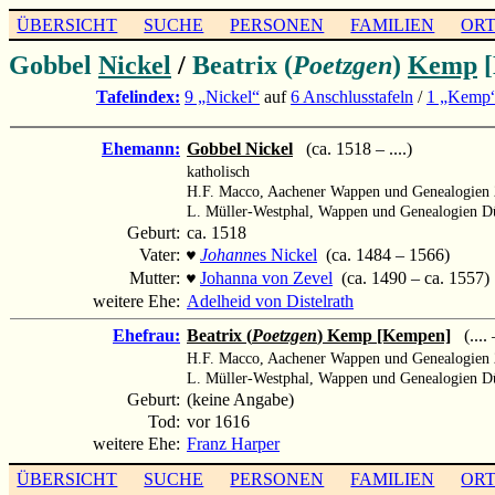
ÜBERSICHT
SUCHE
PERSONEN
FAMILIEN
OR
Gobbel
Nickel
/
Beatrix (
Poetzgen
)
Kemp
[
Tafelindex:
9 „Nickel“
auf
6 Anschlusstafeln
/
1 „Kemp
Ehemann:
Gobbel Nickel
(ca. 1518 – ....)
katholisch
H.F. Macco, Aachener Wappen und Genealogien 
L. Müller-Westphal, Wappen und Genealogien Dü
Geburt:
ca. 1518
Vater:
Johann
es Nickel
(ca. 1484 – 1566)
♥
Mutter:
Johanna von Zevel
(ca. 1490 – ca. 1557)
♥
weitere Ehe:
Adelheid von Distelrath
Ehefrau:
Beatrix (
Poetzgen
) Kemp [Kempen]
(.... 
H.F. Macco, Aachener Wappen und Genealogien 
L. Müller-Westphal, Wappen und Genealogien Dü
Geburt:
(keine Angabe)
Tod:
vor 1616
weitere Ehe:
Franz Harper
ÜBERSICHT
SUCHE
PERSONEN
FAMILIEN
OR