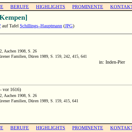
TE
BERUFE
HIGHLIGHTS
PROMINENTE
KONTAK
Kempen]
“
auf Tafel
Schillings–Hauptmann
(
JPG
)
2, Aachen 1908, S. 26
rener Familien, Düren 1989, S. 159, 242, 415, 641
in:
Inden-Pier
– vor 1616)
2, Aachen 1908, S. 26
rener Familien, Düren 1989, S. 159, 415, 641
TE
BERUFE
HIGHLIGHTS
PROMINENTE
KONTAK