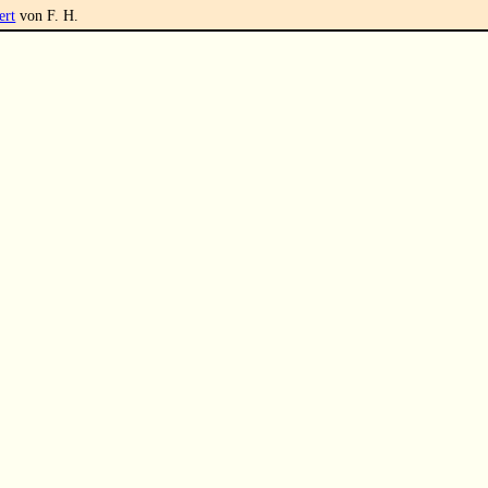
ert
von F. H.