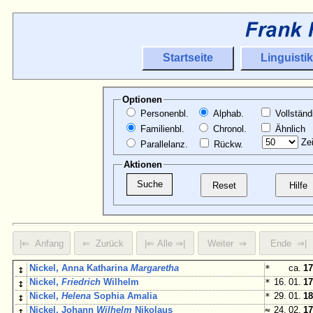
Startseite
Linguistik
Optionen
Personenbl.
Alphab.
Vollständ
Familienbl.
Chronol.
Ähnlich
Zei
Parallelanz.
Rückw.
Aktionen
↕
Nickel, Anna Katharina
Margaretha
*
ca.
17
↕
Nickel,
Friedrich
Wilhelm
*
16. 01.
17
↕
Nickel,
Helena
Sophia Amalia
*
29. 01.
18
↕
Nickel, Johann
Wilhelm
Nikolaus
≈
24. 02.
17