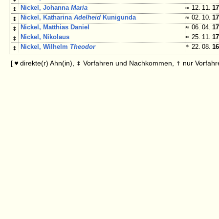
↕
Nickel, Johanna
Maria
≈
12. 11.
17
↕
Nickel, Katharina
Adelheid
Kunigunda
≈
02. 10.
17
↕
Nickel, Matthias Daniel
≈
06. 04.
17
↕
Nickel, Nikolaus
≈
25. 11.
17
↕
Nickel, Wilhelm
Theodor
*
22. 08.
16
↕
↑
[
direkte(r) Ahn(in),
Vorfahren und Nachkommen,
nur Vorfahr
♥