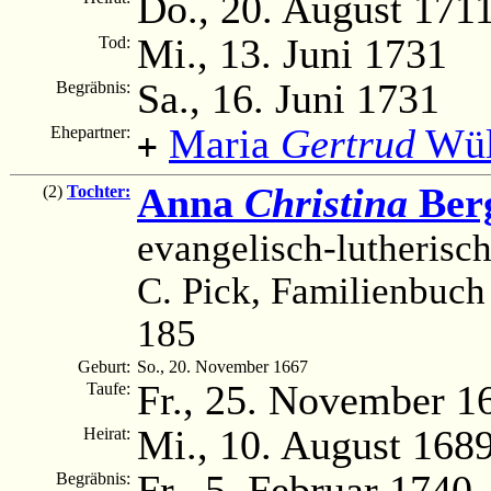
Do., 20. August 171
Mi., 13. Juni 1731
Tod:
Sa., 16. Juni 1731
Begräbnis:
Maria
Gertrud
Wül
Ehepartner:
+
Anna
Christina
Ber
(2)
Tochter:
evangelisch-lutherisc
C. Pick, Familienbuch
185
Geburt:
So., 20. November 1667
Fr., 25. November 1
Taufe:
Mi., 10. August 168
Heirat:
Fr., 5. Februar 1740
Begräbnis: