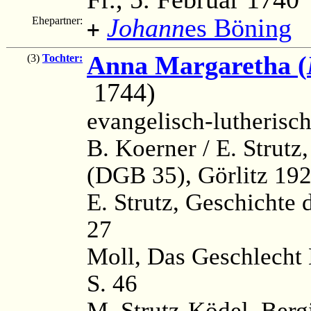
Johann
es Böning
Ehepartner:
+
Anna Margaretha (
(3)
Tochter:
1744)
evangelisch-lutherisc
B. Koerner / E. Strutz
(DGB 35), Görlitz 192
E. Strutz, Geschichte d
27
Moll, Das Geschlecht 
S. 46
M. Strutz-Ködel, Ber