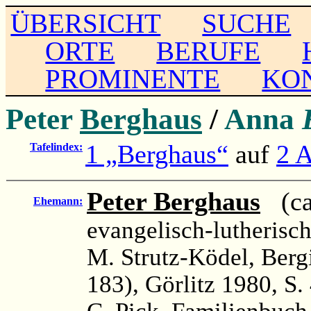
ÜBERSICHT
SUCHE
ORTE
BERUFE
PROMINENTE
KO
Peter
Berghaus
/
Anna
1 „Berghaus“
auf
2 A
Tafelindex:
Peter Berghaus
(ca.
Ehemann:
evangelisch-lutherisc
M. Strutz-Ködel, Ber
183), Görlitz 1980, S. 
C. Pick, Familienbuch