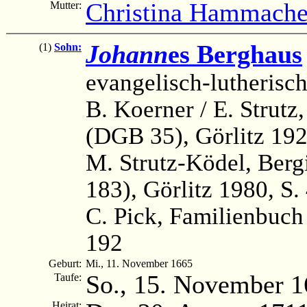
Christina Hammache
Mutter:
Johann
es Berghaus
(1)
Sohn:
evangelisch-lutheris
B. Koerner / E. Strutz
(DGB 35), Görlitz 192
M. Strutz-Ködel, Ber
183), Görlitz 1980, S.
C. Pick, Familienbuch
192
Geburt:
Mi., 11. November 1665
So., 15. November 
Taufe:
Heirat: