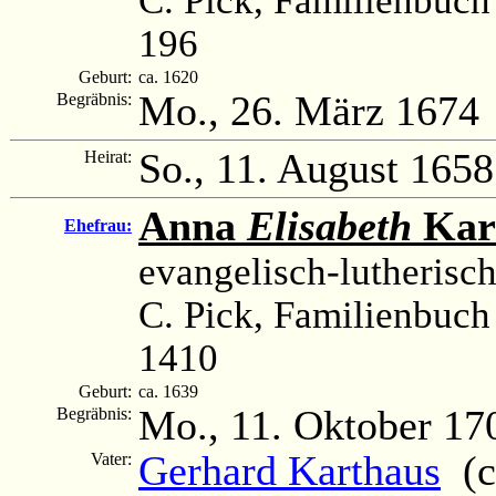
196
Geburt:
ca. 1620
Mo., 26. März 1674
Begräbnis:
So., 11. August 1658
Heirat:
Anna
Elisabeth
Kar
Ehefrau:
evangelisch-lutherisc
C. Pick, Familienbuch
1410
Geburt:
ca. 1639
Mo., 11. Oktober 17
Begräbnis:
Gerhard Karthaus
(c
Vater: