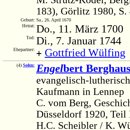
183), Görlitz 1980, S.
Geburt:
Sa., 26. April 1670
Do., 11. März 1700
Heirat:
Di., 7. Januar 1744
Tod:
Gottfried Wülfing
Ehepartner:
+
Engel
bert Berghau
(4)
Sohn:
evangelisch-lutheris
Kaufmann in Lennep
C. vom Berg, Geschich
Düsseldorf 1920, Teil 
H.C. Scheibler / K. W