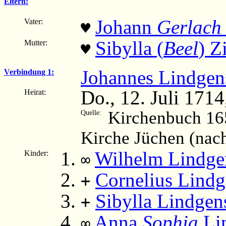
Eltern:
Johann
Gerlach
Vater:
♥
Sibylla (
Beel
) Z
Mutter:
♥
Johannes Lindgen
Verbindung 1:
Do., 12. Juli 1714
Heirat:
Kirchenbuch 16
Quelle:
Kirche Jüchen (nac
Wilhelm Lindge
Kinder:
∞
Cornelius Lindg
+
Sibylla Lindgen
+
Anna
Sophia
Li
∞