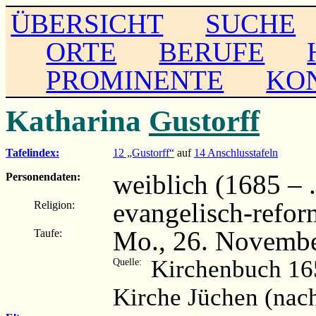
ÜBERSICHT
SUCHE
ORTE
BERUFE
PROMINENTE
KO
Katharina
Gustorff
Tafelindex:
12 „Gustorff“
auf
14 Anschlusstafeln
weiblich (1685 – ..
Personendaten:
evangelisch-refor
Religion:
Mo., 26. Novembe
Taufe:
Kirchenbuch 16
Quelle:
Kirche Jüchen (nac