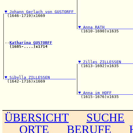
                               |                       
                               |                       
                               |                       
♥ Johann Gerlach von GUSTORFF 
|                       
| (1646-1719)x1669             |                       
|                              |                       
|                              |                       
|                              |
♥ Anna RATH            
|                                (1610-1690)x1635      
|                                                      
|                                                      
|--
Katharina GUSTORFF
|  
(1685-....)x1714
                                    
|                                                      
|                                                      
|                                                      
|                               
♥ Zilles ZILLESSEN     
|                              | (1613-1692)x1635      
|                              |                       
|                              |                       
|
♥ Sibylla ZILLESSEN           
|                       
  (1642-1716)x1669             |                       
                               |                       
                               |                       
                               |
♥ Anna im HOFF         
                                 (1615-1676)x1635      
                                                       
ÜBERSICHT
SUCHE
ORTE
BERUFE