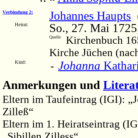
Johannes Haupts
(
Verbindung 2:
So., 27. Mai 1725
Heirat:
Kirchenbuch 16
Quelle:
Kirche Jüchen (nac
Johanna
Kathar
Kind:
-
Anmerkungen und
Litera
Eltern im Taufeintrag (IGI): „
Zilleß“
Eltern im 1. Heiratseintrag (I
„Sibillen Zilless“