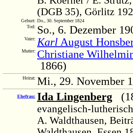
(DGB 35), Görlitz 192
Geburt:
Do., 30. September 1824
So., 6. Dezember 19
Tod:
Karl
August Honsbe
Vater:
Christiane Wilhelmin
Mutter:
1866)
Mi., 29. November 
Heirat:
Ida Lingenberg
(18
Ehefrau:
evangelisch-lutherisc
A. Waldthausen, Beitr
Waldthausen, Essen 18