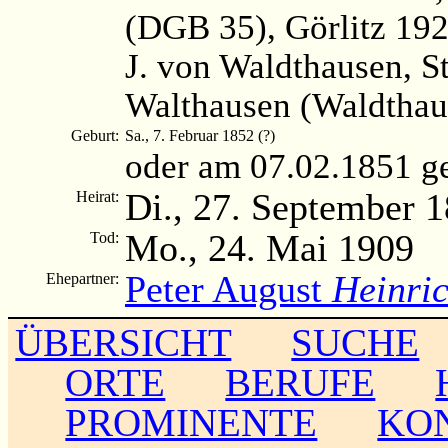
(DGB 35), Görlitz 192
J. von Waldthausen, S
Walthausen (Waldthaus
Geburt:
Sa., 7. Februar 1852 (?)
oder am 07.02.1851 g
Di., 27. September 
Heirat:
Mo., 24. Mai 1909
Tod:
Peter August
Heinri
Ehepartner:
ÜBERSICHT
SUCHE
ORTE
BERUFE
PROMINENTE
KO