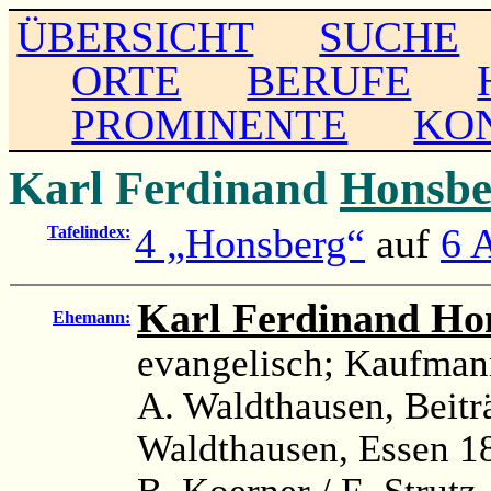
ÜBERSICHT
SUCHE
ORTE
BERUFE
PROMINENTE
KO
Karl Ferdinand
Honsbe
4 „Honsberg“
auf
6 
Tafelindex:
Karl Ferdinand Ho
Ehemann:
evangelisch; Kaufman
A. Waldthausen, Beitr
Waldthausen, Essen 18
B. Koerner / E. Strutz