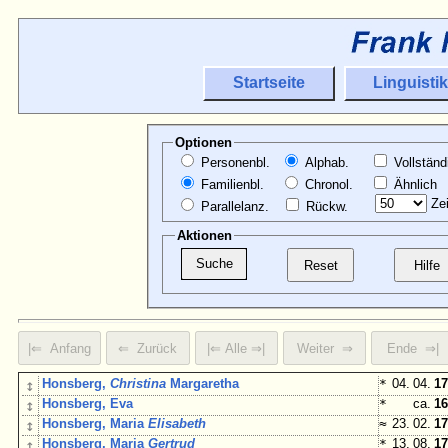
Startseite
Linguistik
Optionen
Personenbl.
Alphab.
Vollständ
Familienbl.
Chronol.
Ähnlich
Zei
Parallelanz.
Rückw.
Aktionen
↕
Honsberg,
Christina
Margaretha
*
04. 04.
17
↕
Honsberg, Eva
*
ca.
16
↕
Honsberg, Maria
Elisabeth
≈
23. 02.
17
↕
Honsberg, Maria
Gertrud
*
13. 08.
17