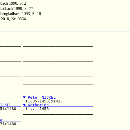
bach 1990, S. 2
ladbach 1990, S. 77
chengladbach 1993, S. 16
n 2018, Nr. 9364
          ______________________________

         |                              

_________|______________________________

                                        

          ______________________________

         |                              

_________|______________________________

                                        

          ______________________________

         |                              

_________|______________________________

                                        

          ______________________________

         |                              

_________|______________________________

♥ Peter NICKEL                
         | (1385-1458)x1425             

ICKEL    
|
♥ Katharina                   
5)x1480    (....-1458)                  

          ______________________________

         |                              

a        
|______________________________

7)x1480                                 
