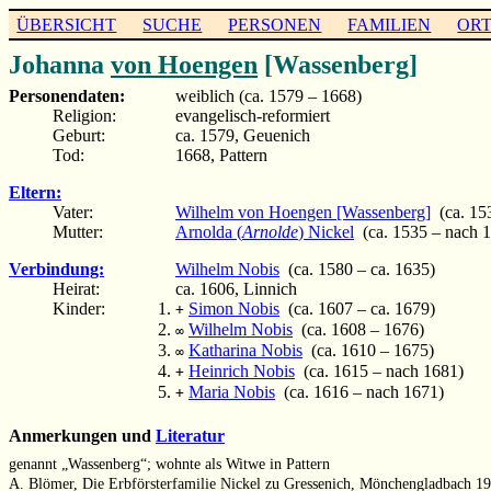
ÜBERSICHT
SUCHE
PERSONEN
FAMILIEN
OR
Johanna
von Hoengen
[Wassenberg]
Personendaten:
weiblich (ca. 1579 – 1668)
Religion:
evangelisch-reformiert
Geburt:
ca. 1579, Geuenich
Tod:
1668, Pattern
Eltern:
Vater:
Wilhelm von Hoengen [Wassenberg]
(ca. 15
Mutter:
Arnolda (
Arnolde
) Nickel
(ca. 1535 – nach 
Verbindung:
Wilhelm Nobis
(ca. 1580 – ca. 1635)
Heirat:
ca. 1606, Linnich
Kinder:
Simon Nobis
(ca. 1607 – ca. 1679)
+
Wilhelm Nobis
(ca. 1608 – 1676)
∞
Katharina Nobis
(ca. 1610 – 1675)
∞
Heinrich Nobis
(ca. 1615 – nach 1681)
+
Maria Nobis
(ca. 1616 – nach 1671)
+
Anmerkungen und
Literatur
genannt „Wassenberg“; wohnte als Witwe in Pattern
A. Blömer, Die Erbförsterfamilie Nickel zu Gressenich, Mönchengladbach 19