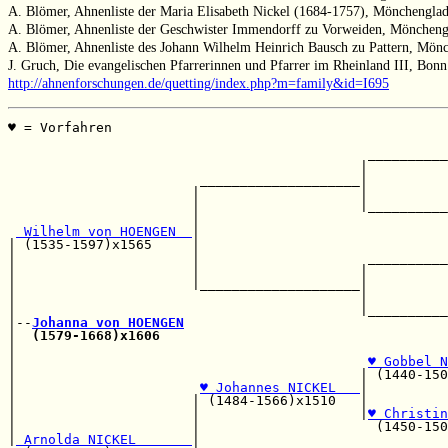
A. Blömer, Ahnenliste der Maria Elisabeth Nickel (1684-1757), Mönchenglad
A. Blömer, Ahnenliste der Geschwister Immendorff zu Vorweiden, Möncheng
A. Blömer, Ahnenliste des Johann Wilhelm Heinrich Bausch zu Pattern, Mön
J. Gruch, Die evangelischen Pfarrerinnen und Pfarrer im Rheinland III, Bon
http://ahnenforschungen.de/quetting/index.php?m=family&id=I695
♥ = Vorfahren                                          
                                                       
                                             __________
                                            |          
                        ____________________|          
                       |                    |          
                       |                    |__________
                       |                               
 Wilhelm von HOENGEN  
|                               
| (1535-1597)x1565     |                               
|                      |                     __________
|                      |                    |          
|                      |____________________|          
|                                           |          
|                                           |__________
|--
Johanna von HOENGEN
|  
(1579-1668)x1606
|                                                      
|                                            
♥ Gobbel N
|                                           | (1440-150
|                       
♥ Johannes NICKEL   
|          
|                      | (1484-1566)x1510   |          
|                      |                    |
♥ Christin
|                      |                      (1450-150
|
 Arnolda NICKEL       
|
